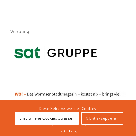
Werbung
Diese Seite verwendet Cookies.
Empfohlene Cookies zulassen
NIcht akzeptieren
Impressum
|
Datenschutzerklärung
|
Website von klicklabor.de
|
Webhosting & IT Infrastruktur
Einstellungen