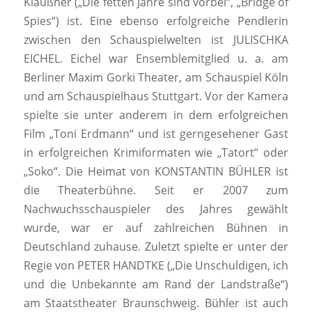
Klaußner („Die fetten Jahre sind vorbei“, „Bridge of
Spies“) ist. Eine ebenso erfolgreiche Pendlerin
zwischen den Schauspielwelten ist JULISCHKA
EICHEL. Eichel war Ensemblemitglied u. a. am
Berliner Maxim Gorki Theater, am Schauspiel Köln
und am Schauspielhaus Stuttgart. Vor der Kamera
spielte sie unter anderem in dem erfolgreichen
Film „Toni Erdmann“ und ist gerngesehener Gast
in erfolgreichen Krimiformaten wie „Tatort“ oder
„Soko“. Die Heimat von KONSTANTIN BÜHLER ist
die Theaterbühne. Seit er 2007 zum
Nachwuchsschauspieler des Jahres gewählt
wurde, war er auf zahlreichen Bühnen in
Deutschland zuhause. Zuletzt spielte er unter der
Regie von PETER HANDTKE („Die Unschuldigen, ich
und die Unbekannte am Rand der Landstraße“)
am Staatstheater Braunschweig. Bühler ist auch