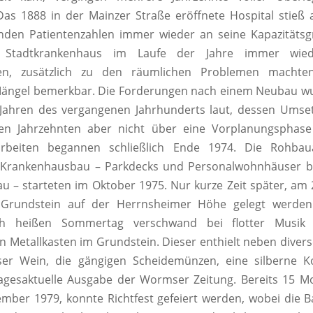
as 1888 in der Mainzer Straße eröffnete Hospital stieß
enden Patientenzahlen immer wieder an seine Kapazitäts
 Stadtkrankenhaus im Laufe der Jahre immer wied
gen, zusätzlich zu den räumlichen Problemen machten
Mängel bemerkbar. Die Forderungen nach einem Neubau wu
 Jahren des vergangenen Jahrhunderts laut, dessen Umse
en Jahrzehnten aber nicht über eine Vorplanungsphase
arbeiten begannen schließlich Ende 1974. Die Rohbau
n Krankenhausbau – Parkdecks und Personalwohnhäuser b
au – starteten im Oktober 1975. Nur kurze Zeit später, am 2
 Grundstein auf der Herrnsheimer Höhe gelegt werden
ch heißen Sommertag verschwand bei flotter Musik
n Metallkasten im Grundstein. Dieser enthielt neben dive
r Wein, die gängigen Scheidemünzen, eine silberne 
agesaktuelle Ausgabe der Wormser Zeitung. Bereits 15 M
mber 1979, konnte Richtfest gefeiert werden, wobei die