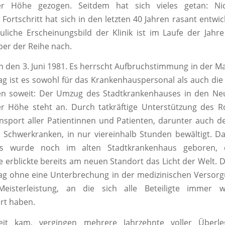
er Höhe gezogen. Seitdem hat sich vieles getan: Ni
 Fortschritt hat sich in den letzten 40 Jahren rasant entwic
liche Erscheinungsbild der Klinik ist im Laufe der Jahr
er der Reihe nach.
n den 3. Juni 1981. Es herrscht Aufbruchstimmung in der Ma
g ist es sowohl für das Krankenhauspersonal als auch die
en soweit: Der Umzug des Stadtkrankenhauses in den Ne
r Höhe steht an. Durch tatkräftige Unterstützung des R
nsport aller Patientinnen und Patienten, darunter auch de
Schwerkranken, in nur viereinhalb Stunden bewältigt. D
es wurde noch im alten Stadtkrankenhaus geboren, 
erblickte bereits am neuen Standort das Licht der Welt.
ag ohne eine Unterbrechung in der medizinischen Versorg
 Meisterleistung, an die sich alle Beteiligte immer 
rt haben.
eit kam, vergingen mehrere Jahrzehnte voller Überl