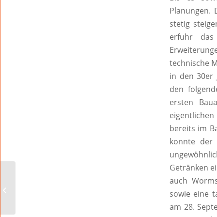
Planungen. D
stetig steig
erfuhr das
Erweiterun
technische 
in den 30er
den folgend
ersten Bau
eigentliche
bereits im B
konnte der
ungewöhnli
Getränken ei
SPD Stadtratsfraktion
auch Wormse
fragt nach Maßnahmen
sowie eine t
gegen hohe
Inzidenzzahlen in Wo...
am 28. Septe