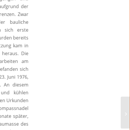
 aufgrund der
grenzen. Zwar
er bauliche
 sich erste
rden bereits
tzung kam in
 heraus. Die
arbeiten am
efanden sich
3. Juni 1976,
. An diesem
 und kühlen
rsen Urkunden
Kompassnadel
onate später,
 Baumasse des