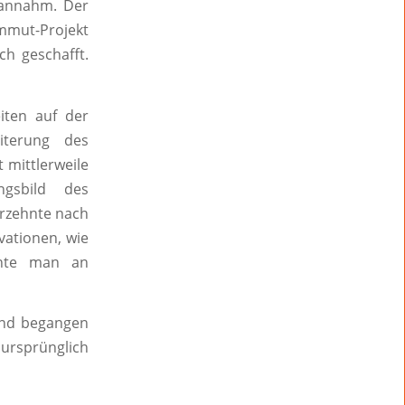
 annahm. Der
mut-Projekt
h geschafft.
iten auf der
iterung des
 mittlerweile
gsbild des
hrzehnte nach
vationen, wie
nnte man an
rend begangen
 ursprünglich