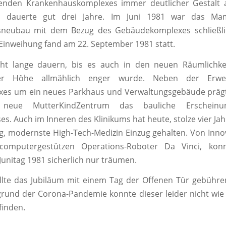
enden Krankenhauskomplexes immer deutlicher Gestalt
u dauerte gut drei Jahre. Im Juni 1981 war das Mam
neubau mit dem Bezug des Gebäudekomplexes schließlic
le Einweihung fand am 22. September 1981 statt.
icht lange dauern, bis es auch in den neuen Räumlichke
er Höhe allmählich enger wurde. Neben der Erwe
xes um ein neues Parkhaus und Verwaltungsgebäude prägt
neue MutterKindZentrum das bauliche Erscheinun
s. Auch im Inneren des Klinikums hat heute, stolze vier Ja
, modernste High-Tech-Medizin Einzug gehalten. Von Inno
omputergestützen Operations-Roboter Da Vinci, ko
Junitag 1981 sicherlich nur träumen.
ollte das Jubiläum mit einem Tag der Offenen Tür gebüh
rund der Corona-Pandemie konnte dieser leider nicht wie
finden.