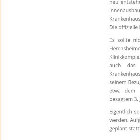
neu entsteh
Innenausba
Krankenhaus
Die offiziel
Es sollte n
Herrnsheim
Klinikkomple
auch das 
Krankenhause
seinem Bezug
etwa dem c
besagtem 3. 
Eigentlich s
werden. Aufg
geplant statt