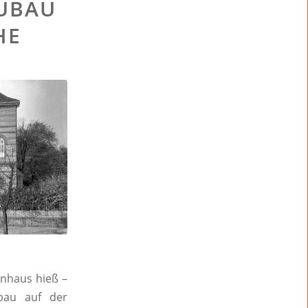
EUBAU
HE
enhaus hieß –
bau auf der