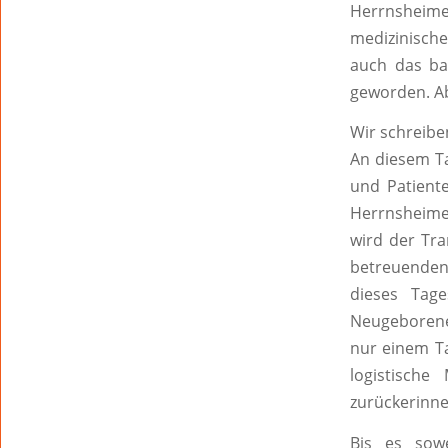
Herrnsheim
medizinische
auch das bau
geworden. Ab
Wir schreibe
An diesem Ta
und Patient
Herrnsheime
wird der Tra
betreuenden 
dieses Tag
Neugeborene 
nur einem T
logistische
zurückerinne
Bis es sow