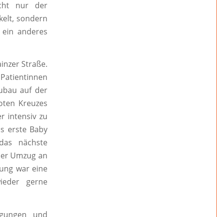
cht nur der
kelt, sondern
e ein anderes
inzer Straße.
 Patientinnen
ubau auf der
oten Kreuzes
r intensiv zu
as erste Baby
das nächste
 Der Umzug an
ung war eine
wieder gerne
egungen und