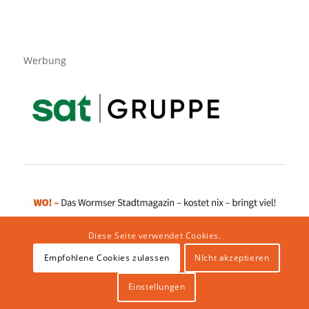
Werbung
Diese Seite verwendet Cookies.
Empfohlene Cookies zulassen
NIcht akzeptieren
Impressum
|
Datenschutzerklärung
|
Website von klicklabor.de
|
Webhosting & IT Infrastruktur
Einstellungen