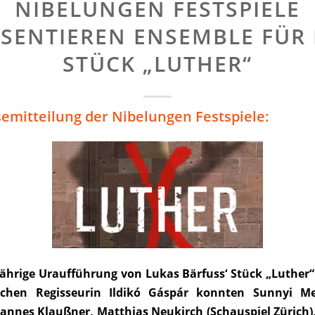
NIBELUNGEN FESTSPIELE
SENTIEREN ENSEMBLE FÜR
STÜCK „LUTHER“
semitteilung der Nibelungen Festspiele:
jährige Uraufführung von Lukas Bärfuss‘ Stück „Luther“
schen Regisseurin Ildikó Gáspár konnten Sunnyi Mel
hannes Klaußner, Matthias Neukirch (Schauspiel Zürich)