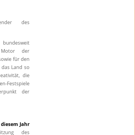
ender des
n bundesweit
h Motor der
sowie für den
d das Land so
ativität, die
en-Festspiele
erpunkt der
 diesem Jahr
itzung des