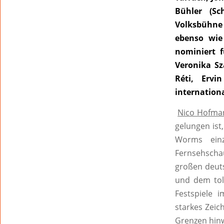
Bühler (Sc
Volksbühne 
ebenso wie 
nominiert f
Veronika Sz
Réti, Ervi
internation
Nico Hofman
gelungen ist
Worms einz
Fernsehscha
großen deut
und dem tol
Festspiele i
starkes Zeic
Grenzen hin