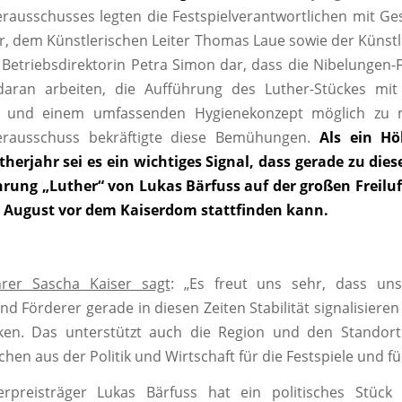
erausschusses legten die Festspielverantwortlichen mit Ge
r, dem Künstlerischen Leiter Thomas Laue sowie der Künst
Betriebsdirektorin Petra Simon dar, dass die Nibelungen-F
aran arbeiten, die Aufführung des Luther-Stückes mit
und einem umfassenden Hygienekonzept möglich zu 
terausschuss bekräftigte diese Bemühungen.
Als ein H
herjahr sei es ein wichtiges Signal, dass gerade zu die
hrung „Luther“ von Lukas Bärfuss auf der großen Freil
 1. August vor dem Kaiserdom stattfinden kann.
hrer Sascha Kaiser sagt
: „Es freut uns sehr, dass uns
d Förderer gerade in diesen Zeiten Stabilität signalisiere
ken. Das unterstützt auch die Region und den Standor
chen aus der Politik und Wirtschaft für die Festspiele und für
rpreisträger Lukas Bärfuss hat ein politisches Stück