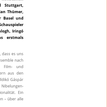
 Stuttgart,
 Jan Thümer,
r Basel und
Schauspieler
logh, Iringó
as erstmals
, dass es uns
Ensemble nach
n Film- und
dern aus den
ldikó Gáspár
 Nibelungen-
onalität. Ein
n – über alle