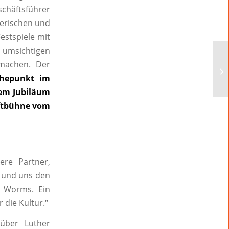
schäftsführer
lerischen und
estspiele mit
 umsichtigen
machen. Der
öhepunkt im
sem Jubiläum
uftbühne vom
ere Partner,
n und uns den
t Worms. Ein
 die Kultur.“
 über Luther