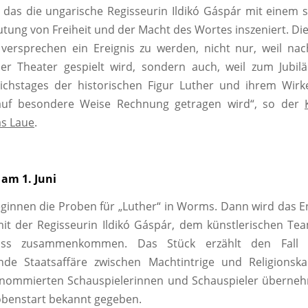
 das die ungarische Regisseurin Ildikó Gáspár mit einem s
utung von Freiheit und der Macht des Wortes inszeniert. Die 
versprechen ein Ereignis zu werden, nicht nur, weil nac
der Theater gespielt wird, sondern auch, weil zum Jubil
chstages der historischen Figur Luther und ihrem Wirke
uf besondere Weise Rechnung getragen wird“, so der
as Laue
.
 am 1. Juni
eginnen die Proben für „Luther“ in Worms. Dann wird das
it der Regisseurin Ildikó Gáspár, dem künstlerischen T
uss zusammenkommen. Das Stück erzählt den Fall „
de Staatsaffäre zwischen Machtintrige und Religionsk
renommierten Schauspielerinnen und Schauspieler überne
obenstart bekannt gegeben.