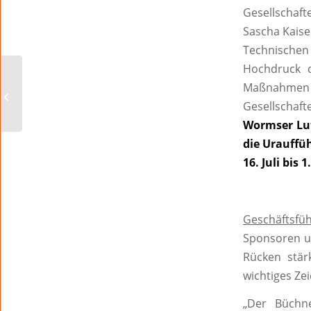
Gesellschaft
Sascha Kaise
Technischen 
Hochdruck d
Mehr als eine halbe
Maßnahmen 
Million Euro für die
Mikwe in Worms Bund
Gesellschaf
unterstützt
Wormser Lut
Restaurierung...
die Urauffü
16. Juli bis
Geschäftsfü
Sponsoren un
Rücken stär
wichtiges Zei
„
Der Büchne