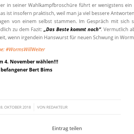
er in seiner Wahlkampfbroschüre führt er wenigstens ein 
Das ist insofern praktisch, weil man ja viel bessere Antwort
agen von einem selbst stammen. Im Gespräch mit sich 
ndlich zu dem Fazit:
„Das Beste kommt noch“
. Vermutlich a
eit, wenn irgendein Hanswurst für neuen Schwung in Worm
ne: #WormsWillWeiter
m 4. November wählen!!!
h befangener Bert Bims
8. OKTOBER 2018
/
VON
REDAKTEUR
Eintrag teilen