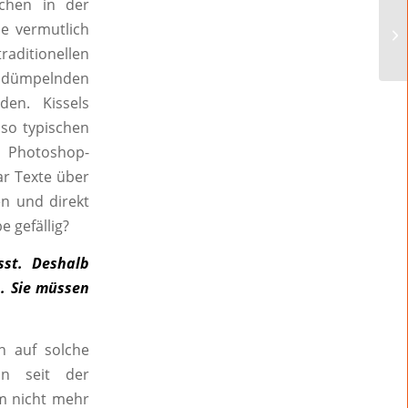
chen in der
e vermutlich
aditionellen
rumdümpelnden
en. Kissels
so typischen
 Photoshop-
aar Texte über
n und direkt
 gefällig?
sst. Deshalb
. Sie müssen
ch auf solche
in seit der
m nicht mehr