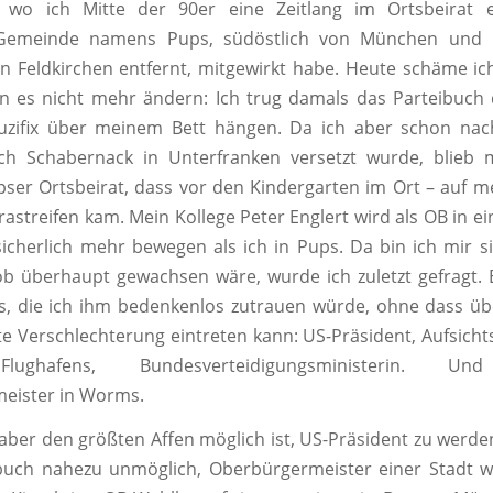
, wo ich Mitte der 90er eine Zeitlang im Ortsbeirat e
 Gemeinde namens Pups, südöstlich von München und 
n Feldkirchen entfernt, mitgewirkt habe. Heute schäme ic
nn es nicht mehr ändern: Ich trug damals das Parteibuch
ruzifix über meinem Bett hängen. Da ich aber schon nach
ach Schabernack in Unterfranken versetzt wurde, blieb m
pser Ortsbeirat, dass vor den Kindergarten im Ort – auf mei
rastreifen kam. Mein Kollege Peter Englert wird als OB in e
cherlich mehr bewegen als ich in Pups. Da bin ich mir s
b überhaupt gewachsen wäre, wurde ich zuletzt gefragt. E
s, die ich ihm bedenkenlos zutrauen würde, ohne dass üb
 Verschlechterung eintreten kann: US-Präsident, Aufsicht
Flughafens, Bundesverteidigungsministerin. Und
eister in Worms.
ber den größten Affen möglich ist, US-Präsident zu werden
ibuch nahezu unmöglich, Oberbürgermeister einer Stadt 