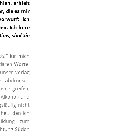
len, erhielt
, die es mir
orwurf: Ich
en. Ich höre
Bims, sind Sie
til“
für mich
laren Worte.
 unser Verlag
ker abdrücken
en ergreifen,
 Alkohol- und
släufig nicht
eit, den ich
ildung zum
chtung Süden