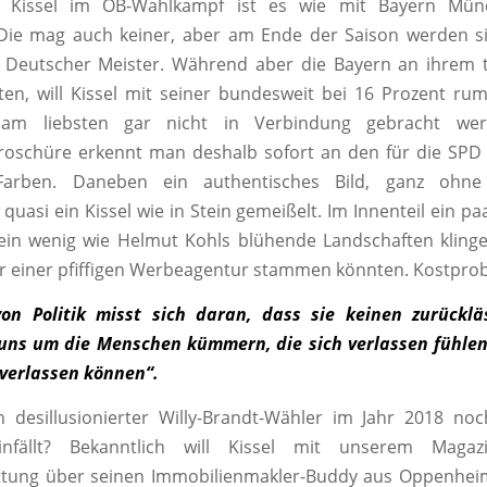
t Kissel im OB-Wahlkampf ist es wie mit Bayern Mün
 Die mag auch keiner, aber am Ende der Saison werden si
 Deutscher Meister. Während aber die Bayern an ihrem tr
lten, will Kissel mit seiner bundesweit bei 16 Prozent 
i am liebsten gar nicht in Verbindung gebracht werd
oschüre erkennt man deshalb sofort an den für die SPD 
 Farben. Daneben ein authentisches Bild, ganz ohne
quasi ein Kissel wie in Stein gemeißelt. Im Innenteil ein p
ein wenig wie Helmut Kohls blühende Landschaften klinge
r einer pfiffigen Werbeagentur stammen könnten. Kostprobe
on Politik misst sich daran, dass sie keinen zurücklä
uns um die Menschen kümmern, die sich verlassen fühlen
 verlassen können“.
 desillusionierter Willy-Brandt-Wähler im Jahr 2018 no
infällt? Bekanntlich will Kissel mit unserem Magaz
attung über seinen Immobilienmakler-Buddy aus Oppenhei