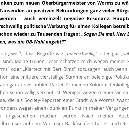
inken zum neuen Oberbürgermeister von Worms zu wäh
 Tausenden an positiven Bekundungen ganz vieler Bürger
 werden – auch vereinzelt negative Resonanz. Hauptv
schwellig politische Werbung für einen Kollegen betreib
 schon wieder zu Tausenden fragen:
„Sagen Sie mal, Herr 
en, was die OB-Wahl angeht?“
nnt, weiß, dass Begriffe wie
„unterschwellig“
oder gar
„sub
 sind. Meine treuen Leser schätzen mich wegen meiner k
rms“ oder „Klartext mit Bert Bims“ sozusagen, auch wenn
on eine mittlere vierstellige Summe an beleidigte Politi
kann ganz unverhohlen Partei für meinen Kolumnistenkolleg
f eh schon völlig versaut ist. Weniger wegen meiner vielen
e, die als Society-Reporter einer Stadt wie Worms zwang
 sondern wegen einem dunklen Punkt in meiner Vergangenh
en ungeschehen machen würde. Nach meiner Ausb
kelbremser auf dem Wormser Backfischfest hat es mich Ri