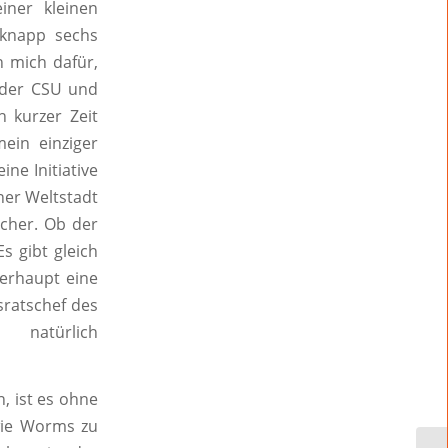
iner kleinen
knapp sechs
h mich dafür,
 der CSU und
 kurzer Zeit
ein einziger
ne Initiative
iner Weltstadt
icher. Ob der
s gibt gleich
erhaupt eine
sratschef des
 natürlich
, ist es ohne
wie Worms zu