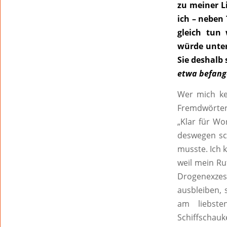
zu meiner L
ich – neben
gleich tun
würde unter
Sie deshalb
etwa befang
Wer mich ke
Fremdwörter
„Klar für Wo
deswegen sch
musste. Ich 
weil mein Ru
Drogenexzess
ausbleiben,
am liebst
Schiffschau