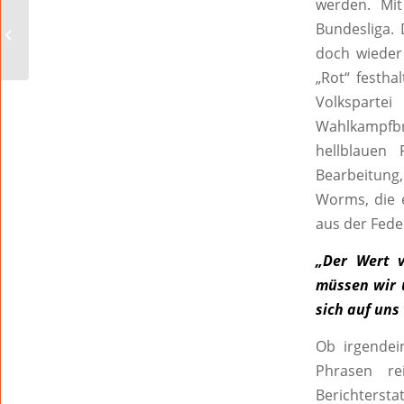
werden. Mi
Bundesliga.
Na, Beef?!
doch wieder
„Rot“ festha
Volksparte
Wahlkampfbr
hellblauen
Bearbeitung, 
Worms, die 
aus der Fede
„Der Wert v
müssen wir 
sich auf uns
Ob irgendein
Phrasen re
Berichterst