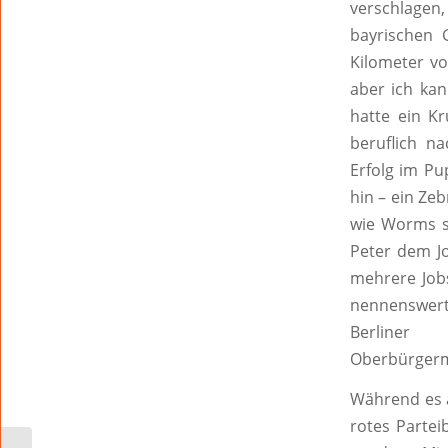
verschlagen
bayrischen
Kilometer vo
aber ich ka
hatte ein K
beruflich n
Erfolg im Pu
hin – ein Zeb
wie Worms si
Peter dem Jo
mehrere Job
nennenswerte
Berliner 
Oberbürgerm
Während es a
rotes Parte