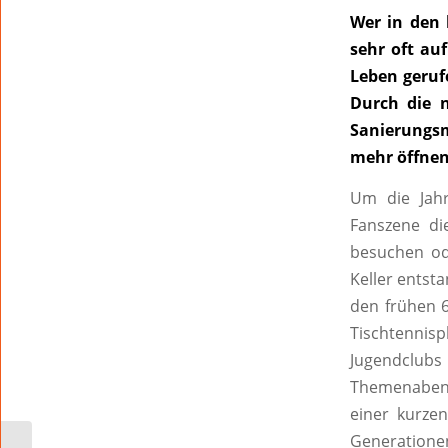
Wer in den 
sehr oft au
Leben geruf
Durch die 
Sanierungsm
mehr öffnen 
Um die Jah
Fanszene di
besuchen ode
Keller entst
den frühen 6
Tischtennis
Jugendclubs
Themenabend
einer kurze
Generatione