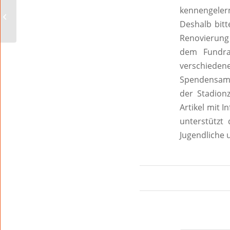
Harte Wochen im
kennengelern
Oktober
Deshalb bit
Renovierung 
dem Fundra
verschieden
Spendensamm
der Stadion
Artikel mit 
unterstützt 
Jugendliche u