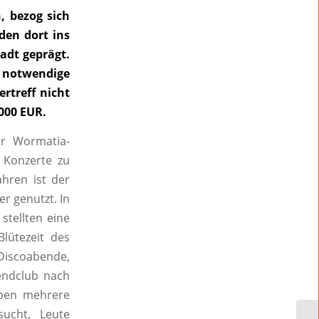
, bezog sich
den dort ins
adt geprägt.
 notwendige
rtreff nicht
000 EUR.
r Wormatia-
 Konzerte zu
ahren ist der
r genutzt. In
stellten eine
lütezeit des
Discoabende,
endclub nach
aben mehrere
sucht, Leute