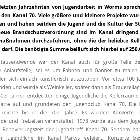
letzten Jahrzehnten von Jugendarbeit in Worms sprach
f den Kanal 70. Viele größere und kleinere Projekte wur
en und haben seitdem die Jugend und die Kultur der St
neue Brandschutzverordnung sind im Kanal dringend
aßnahmen durchzuführen, ohne die der beliebte Kelle
darf. Die benötigte Summe beläuft sich hierbei auf 250.
rtausendwende war der Kanal auch für große Teile de
e Anlaufstelle, sei es um Fahnen und Banner zu malen,
r sich einfach künstlerisch auszutoben. Vor etwa 100 J
anden und wurde als Weinkeller, später dann als Brauereilage
0er Jahren entdeckten einige Jugendliche die Kellerräume, 
platte auf und gründeten den Jugendclub Kanal 70. Die B
 reichte bis in die 70er Jahre. Es wurden Konzerte, 
e und Freizeiten veranstaltet. 1978 wurde aus dem Jug
n Renovierungszeit der Jugendtreff Kanal 70. Seitdem h
n Jugendliche im Kanal Partys gefeiert, Konzerte be