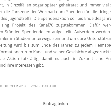
t, in Einzelfällen sogar später geheiratet und immer viel
tet die Fanszene der Wormatia um Spenden für die dringe
des Jugendtreffs. Die Spendenaktion soll bis Ende des Jahr
ising Projekt des Kanal70 zugutekommen. Dafür we
en Ständen Spendendosen aufgestellt. Außerdem werden
ler im Stadion unterwegs sein und um eure Unterstützun
zeitung wird bis zum Ende des Jahres zu jedem Heimspiel
Informationen zum Kanal und seiner Geschichte abgedruckt 
die Aktion tatkräftig, damit es auch in Zukunft eine Anl
nd ihre Interessen gibt.
8. OKTOBER 2018
/
VON
REDAKTEUR
Eintrag teilen