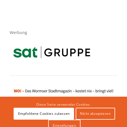
Werbung
Diese Seite verwendet Cookies.
Empfohlene Cookies zulassen
NIcht akzeptieren
Impressum
|
Datenschutzerklärung
|
Website von klicklabor.de
|
Webhosting & IT Infrastruktur
Einstellungen