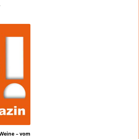
4
 Weine – vom