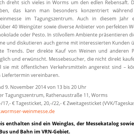
ch dreht sich vieles in Worms um den edlen Rebensaft. D
ben, das kann man besonders konzentriert während
inmesse im Tagungszentrum. Auch in diesem Jahr e
 über 40 Weingüter sowie diverse Anbieter von perfekten W
hokolade oder Pesto. In stilvollem Ambiente präsentieren di
ne und diskutieren auch gerne mit interessierten Kunden ü
te Trends. Der direkte Kauf von Weinen und anderen P
glich und erwünscht. Messebesucher, die nicht direkt kau
eil sie mit öffentlichen Verkehrsmitteln angereist sind – k
n Liefertermin vereinbaren.
nd 9. November 2014 von 13 bis 20 Uhr
 Tagungszentrum, Rathenaustraße 11, Worms
-/17,- € Tagesticket, 20,-/22,- € Zweitagesticket (VVK/Tageska
wormser-weinmesse.de
eis enthalten sind ein Weinglas, der Messekatalog sowie
 Bus und Bahn im VRN-Gebiet.