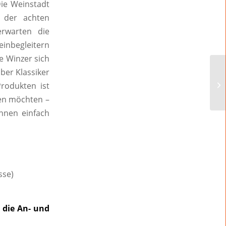
ie Weinstadt
 der achten
rwarten die
einbegleitern
e Winzer sich
ber Klassiker
rodukten ist
fen möchten –
önnen einfach
sse)
 die An- und