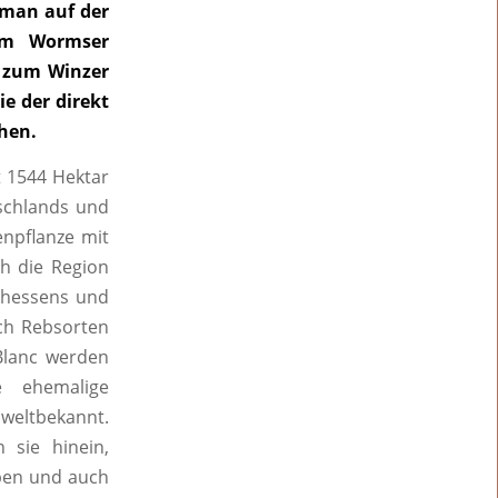
 man auf der
im Wormser
t zum Winzer
e der direkt
hen.
t 1544 Hektar
schlands und
enpflanze mit
h die Region
inhessens und
uch Rebsorten
-Blanc werden
 ehemalige
 weltbekannt.
 sie hinein,
eben und auch