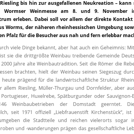
 Riesling bis hin zur ausgefallenen Neukreation – kann
gen Wormser Weinmesse am 8. und 9. November 
rum erleben. Dabei soll vor allem der direkte Kontak
us Worms, der näheren rheinhessischen Umgebung sowi
n Pfalz für die Besucher aus nah und fern erlebbar mac
rch viele Dinge bekannt, aber hat auch ein Geheimnis: Mi
ist sie die drittgrößte Weinbau treibende Gemeinde Deut
t 2000 Jahre alte Weinbautradition. Seit die Römer die Reb
essen brachten, hielt der Weinbau seinen Siegeszug durc
 heute prägend für die landwirtschaftliche Struktur Rhe
or allem Riesling, Müller-Thurgau und Dornfelder, aber a
, Portugieser, Huxelrebe, Spätburgunder oder Sauvignon
46 Weinbaubetrieben der Domstadt geerntet. Die
lch, seit 1971 offiziell „Liebfrauenstift Kirchenstück“, ist
mgeben die Stadtteile und reichen vielerorts sogar in
proben und -wanderungen prägen das gesellschaftliche L