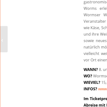
gastronomis
Worms erle
Wormser We
Veranstalter
wie Käse, Sc
und ihre Wei
Termine Theater
sowie neues
natürlich mö
vielleicht w
vor Ort eine
WANN?
8. u
WO?
Wormser
WIEVIEL?
15,
INFOS?
www.
Im Ticketpr
Abreise mit