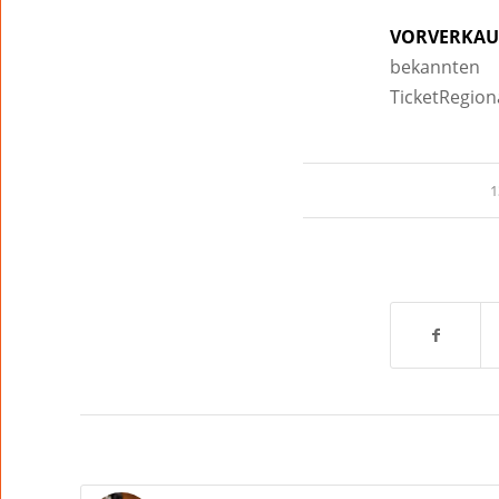
VORVERKAU
bekannten
TicketRegion
1