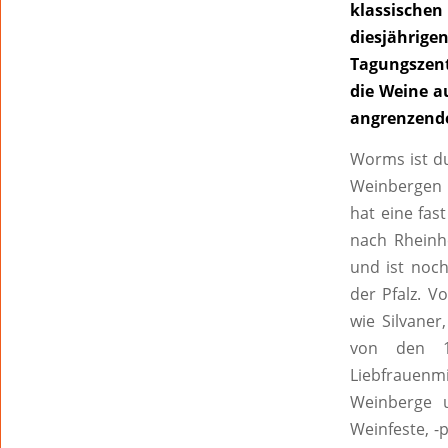
klassischen
diesjähri
Tagungszent
die Weine a
angrenzende
Worms ist du
Weinbergen 
hat eine fas
nach Rheinh
und ist noch
der Pfalz. V
wie Silvaner
von den 1
Liebfrauenmi
Weinberge u
Weinfeste, -