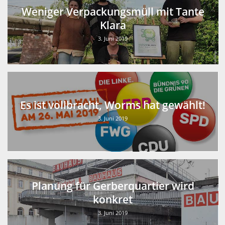
Weniger Verpackungsmüll mit Tante
Klara
3. Juni 2019
Es ist vollbracht, Worms hat gewählt!
3. Juni 2019
Planung für Gerberquartier wird
konkret
3. Juni 2019