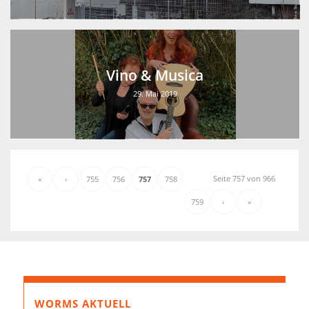
Vino & Musica
29. Mai 2019
Seite 757 von 966
«
‹
755
756
757
758
759
›
»
WORMS AKTUELL