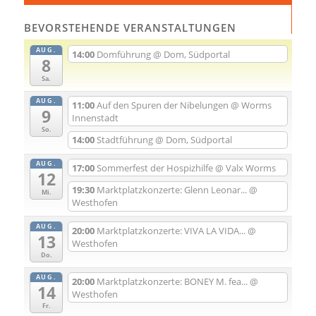
BEVORSTEHENDE VERANSTALTUNGEN
AUG.
14:00
Domführung
@ Dom, Südportal
8
Sa.
AUG.
11:00
Auf den Spuren der Nibelungen
@ Worms
9
Innenstadt
So.
14:00
Stadtführung
@ Dom, Südportal
AUG.
17:00
Sommerfest der Hospizhilfe
@ Valx Worms
12
19:30
Marktplatzkonzerte: Glenn Leonar...
@
Mi.
Westhofen
AUG.
20:00
Marktplatzkonzerte: VIVA LA VIDA...
@
13
Westhofen
Do.
AUG.
20:00
Marktplatzkonzerte: BONEY M. fea...
@
14
Westhofen
Fr.