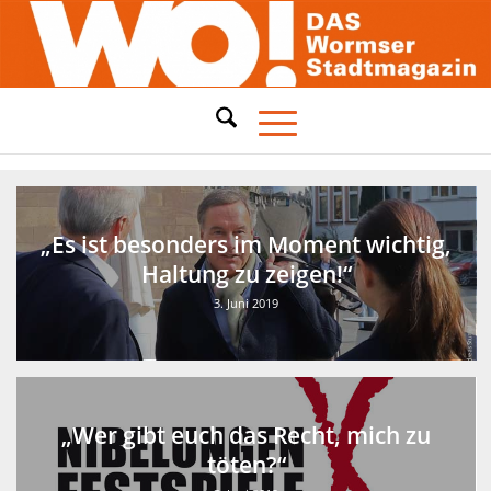
„Es ist besonders im Moment wichtig,
Haltung zu zeigen!“
3. Juni 2019
„Wer gibt euch das Recht, mich zu
töten?“