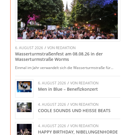
6. AUGUST 2026
/
VON
REDAKTION
Wasserturmstraßenfest am 08.08.26 in der
Wasserturmstraße Worms
Einmal im Jahr verwandelt sich die Wasserturmstraße für…
6. AUGUST 2026
/
VON
REDAKTION
Men in Blue – Benefizkonzert
4. AUGUST 2026
/
VON
REDAKTION
COOLE SOUNDS UND HEISSE BEATS
4. AUGUST 2026
/
VON
REDAKTION
HAPPY BIRTHDAY, NIBELUNGENHORDE