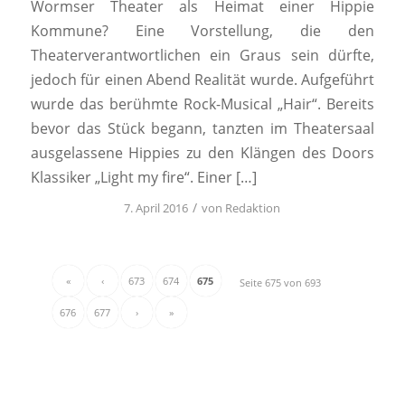
Wormser Theater als Heimat einer Hippie
Kommune? Eine Vorstellung, die den
Theaterverantwortlichen ein Graus sein dürfte,
jedoch für einen Abend Realität wurde. Aufgeführt
wurde das berühmte Rock-Musical „Hair“. Bereits
bevor das Stück begann, tanzten im Theatersaal
ausgelassene Hippies zu den Klängen des Doors
Klassiker „Light my fire“. Einer […]
/
7. April 2016
von
Redaktion
«
‹
673
674
675
Seite 675 von 693
676
677
›
»