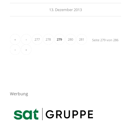
13. Dezember 2013
«
‹
277
278
279
280
281
Seite 279 von 286
›
»
Werbung