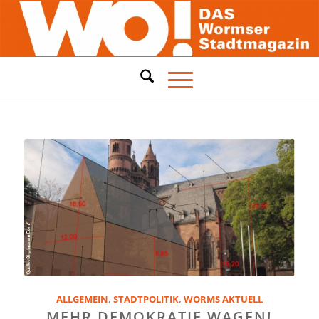
ALLGEMEIN
,
STADTPOLITIK
,
WORMS AKTUELL
MEHR DEMOKRATIE WAGEN!