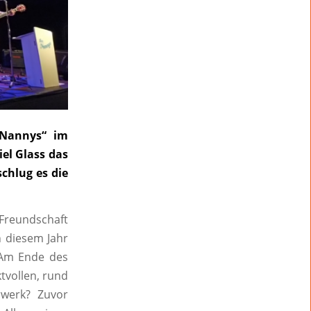
Nannys“ im
l Glass das
chlug es die
Freundschaft
n diesem Jahr
. Am Ende des
tvollen, rund
rwerk? Zuvor