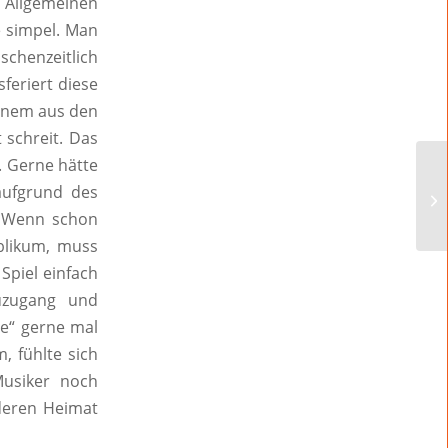
 Allgemeinen
 simpel. Man
schenzeitlich
feriert diese
einem aus den
 schreit. Das
. Gerne hätte
aufgrund des
. Wenn schon
blikum, muss
Spiel einfach
uzugang und
te“ gerne mal
, fühlte sich
Musiker noch
deren Heimat