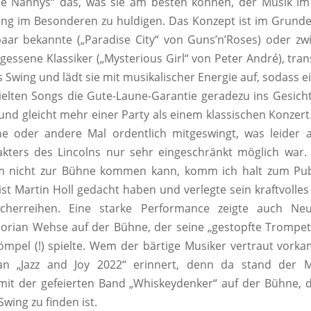
e Nannys“ das, was sie am besten können, der Musik im
ng im Besonderen zu huldigen. Das Konzept ist im Grunde
ar bekannte („Paradise City“ von Guns’n’Roses) oder zwi
gessene Klassiker („Mysterious Girl“ von Peter André), trans
es Swing und lädt sie mit musikalischer Energie auf, sodass 
ielten Songs die Gute-Laune-Garantie geradezu ins Gesicht
nd gleicht mehr einer Party als einem klassischen Konzert
e oder andere Mal ordentlich mitgeswingt, was leider 
akters des Lincolns nur sehr eingeschränkt möglich war
m nicht zur Bühne kommen kann, komm ich halt zum Pu
ist Martin Holl gedacht haben und verlegte sein kraftvolles 
ucherreihen. Eine starke Performance zeigte auch Ne
orian Wehse auf der Bühne, der seine „gestopfte Trompe
mpel (!) spielte. Wem der bärtige Musiker vertraut vorkam
n „Jazz and Joy 2022“ erinnert, denn da stand der 
it der gefeierten Band „Whiskeydenker“ auf der Bühne, 
Swing zu finden ist.