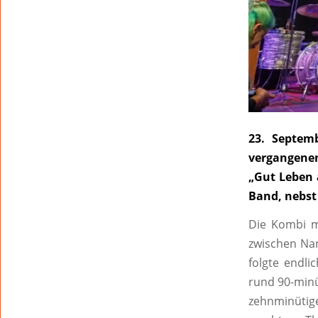
23. Septem
vergangene
„Gut Leben 
Band, nebst 
Die Kombi m
zwischen Nan
folgte endli
rund 90-minü
zehnminütig