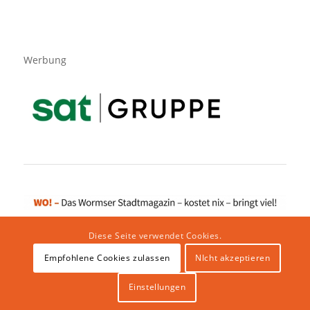
Werbung
Diese Seite verwendet Cookies.
Empfohlene Cookies zulassen
NIcht akzeptieren
Impressum
|
Datenschutzerklärung
|
Website von klicklabor.de
|
Webhosting & IT Infrastruktur
Einstellungen