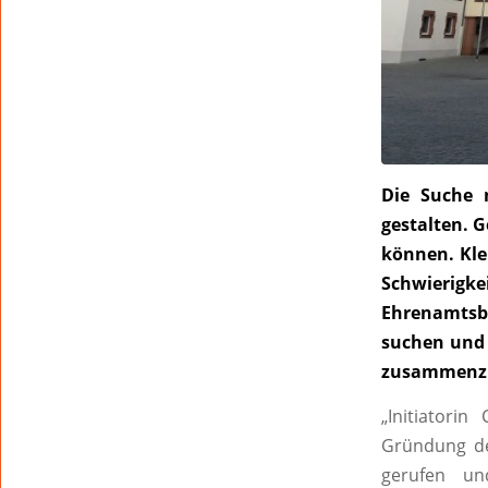
Die Suche 
gestalten. G
können. Klei
Schwierigk
Ehrenamtsb
suchen und 
zusammenzub
„Initiatori
Gründung de
gerufen un