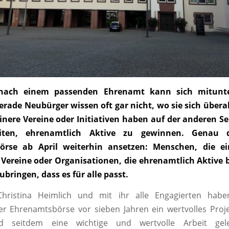
nach einem passenden Ehrenamt kann sich mitunte
erade Neubürger wissen oft gar nicht, wo sie sich übera
nere Vereine oder Initiativen haben auf der anderen Sei
eiten, ehrenamtlich Aktive zu gewinnen. Genau 
örse ab April weiterhin ansetzen: Menschen, die e
Vereine oder Organisationen, die ehrenamtlich Aktive 
ringen, dass es für alle passt.
n Christina Heimlich und mit ihr alle Engagierten hab
r Ehrenamtsbörse vor sieben Jahren ein wertvolles Proje
d seitdem eine wichtige und wertvolle Arbeit gelei