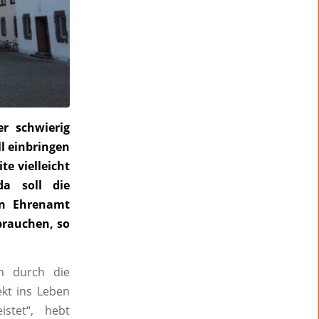
r schwierig
ll einbringen
te vielleicht
da soll die
in Ehrenamt
brauchen, so
en durch die
kt ins Leben
stet“, hebt