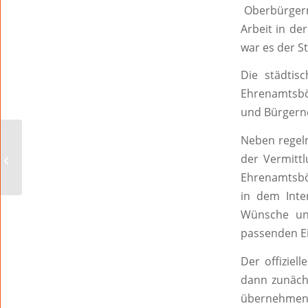
Oberbürgerme
Arbeit in de
war es der S
Die städtis
Ehrenamtsbör
und Bürgerne
Neben regelm
Sagen Sie mal, Herr
der Vermittl
Bims?
Ehrenamtsbör
in dem Inte
Wünsche un
passenden Ei
Der offiziel
dann zunächs
übernehmen 