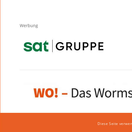
Werbung
Diese Seite verwen
Impressum
|
Datenschutzerklärung
|
Website von klicklabor.de
|
We