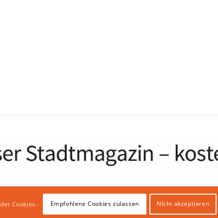
Empfohlene Cookies zulassen
NIcht akzeptieren
det Cookies.
bhosting & IT Infrastruktur