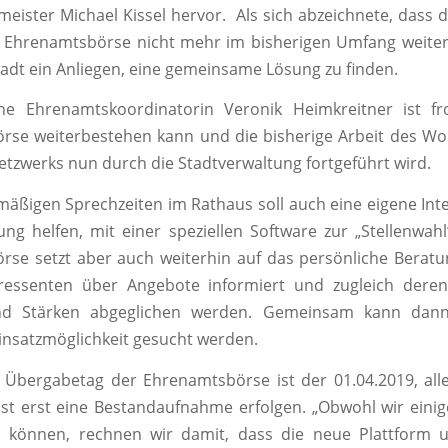
ister Michael Kissel hervor. Als sich abzeichnete, dass d
r Ehrenamtsbörse nicht mehr im bisherigen Umfang weite
tadt ein Anliegen, eine gemeinsame Lösung zu finden.
che Ehrenamtskoordinatorin Veronik Heimkreitner ist fr
se weiterbestehen kann und die bisherige Arbeit des Wo
tzwerks nun durch die Stadtverwaltung fortgeführt wird.
äßigen Sprechzeiten im Rathaus soll auch eine eigene Inte
ung helfen, mit einer speziellen Software zur „Stellenwahl
se setzt aber auch weiterhin auf das persönliche Berat
ressenten über Angebote informiert und zugleich deren
d Stärken abgeglichen werden. Gemeinsam kann dann
nsatzmöglichkeit gesucht werden.
le Übergabetag der Ehrenamtsbörse ist der 01.04.2019, al
t erst eine Bestandaufnahme erfolgen. „Obwohl wir eini
können, rechnen wir damit, dass die neue Plattform 