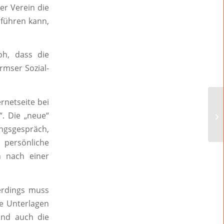
er Verein die
rführen kann,
oh, dass die
rmser Sozial-
rnetseite bei
“. Die „neue“
ungsgespräch,
 persönliche
 nach einer
lerdings muss
ge Unterlagen
und auch die