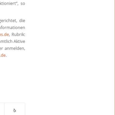
tioniert“, so
richtet, die
nformationen
s.de
, Rubrik:
mtlich Aktive
ner anmelden,
.de
.