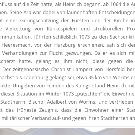
fluss auf die Zeit hatte, als Heinrich begann, ab 1064 die 
n. Seine Ära war dabei von launenhaften Entscheidungen
it einer Geringschätzung der Fürsten und der Kirche i
e Verkettung von Ränkespielen und strukturellen Pr
mmunikation, führten schließlich 1073 zu den Sachsenkri
 Heeresmacht vor der Harzburg erschienen, sah sich de
n Verhandlungen zur Flucht gezwungen. Da er es sich mit
scherzt hatte, gelang es ihm nicht, diese gegen di
. Der zeitgenössische Chronist Lampert von Hersfeld ber
nächst bis Ladenburg gelangt sei, etwa 35 km von Worms en
ankte. Umgeben von Feinden des Königs stand Heinrich mi
 dieser Situation im Winter 1073 „putschten“ die Einwoh
 Stadtherrn, Bischof Adalbert von Worms, und vertrieben
ist das früheste Zeugnis, dass die Einwohner einer Sta
r militärischer Verband auf- und gegen ihren Stadtherren an