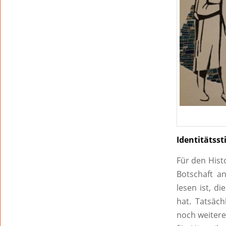
Identitätss
Für den Hist
Botschaft a
lesen ist, d
hat. Tatsäch
noch weiter