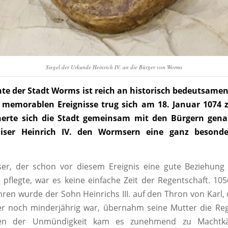
Siegel der Urkunde Heinrich IV. an die Bürger von Worms
hte der Stadt Worms ist reich an historisch bedeutsam
r memorablen Ereignisse trug sich am 18. Januar 1074 z
nerte sich die Stadt gemeinsam mit den Bürgern gen
aiser Heinrich IV. den Wormsern eine ganz besond
ser, der schon vor diesem Ereignis eine gute Beziehung
 pflegte, war es keine einfache Zeit der Regentschaft. 10
hren wurde der Sohn Heinrichs III. auf den Thron von Karl
er noch minderjährig war, übernahm seine Mutter die Reg
ren der Unmündigkeit kam es zunehmend zu Machtk