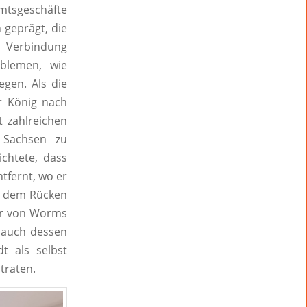
Amtsgeschäfte
 geprägt, die
n Verbindung
oblemen, wie
egen. Als die
r König nach
 zahlreichen
e Sachsen zu
ichtete, dass
tfernt, wo er
t dem Rücken
ner von Worms
 auch dessen
dt als selbst
traten.