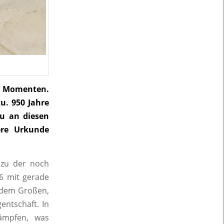
en Momenten.
u. 950 Jahre
au an diesen
ere Urkunde
 zu der noch
56 mit gerade
, dem Großen,
entschaft. In
ämpfen, was