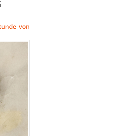
G
rkunde von