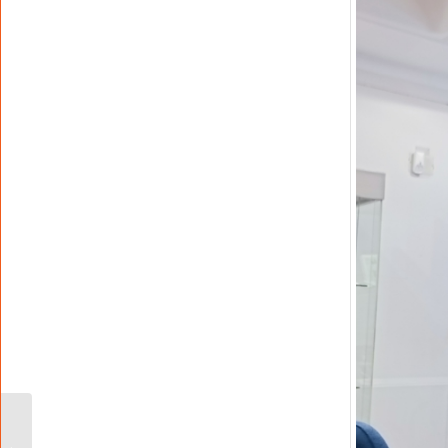
WO! im Gespräch mit
dem