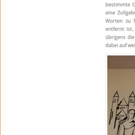
bestimmte O
eine Zollge
Worten zu f
entfernt ist
übrigens die
dabei auf we