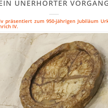
EIN UNERHÖRTER VORGAN
iv präsentiert zum 950-jährigen Jubiläum U
rich IV.