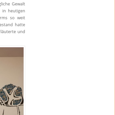
liche Gewalt
 in heutigen
orms so weit
Bestand hatte
rläuterte und