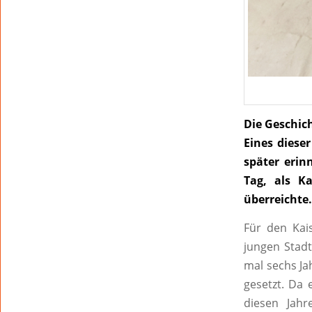
Die Geschic
Eines diese
später erin
Tag, als K
überreichte.
Für den Kai
jungen Stadt
mal sechs Ja
gesetzt. Da 
diesen Jah