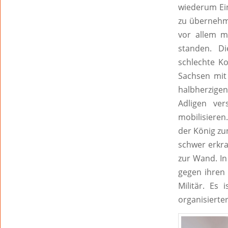
wiederum Ein
zu übernehme
vor allem m
standen. Di
schlechte Ko
Sachsen mit
halbherzige
Adligen ver
mobilisieren
der König zu
schwer erkr
zur Wand. In
gegen ihren
Militär. Es 
organisierte