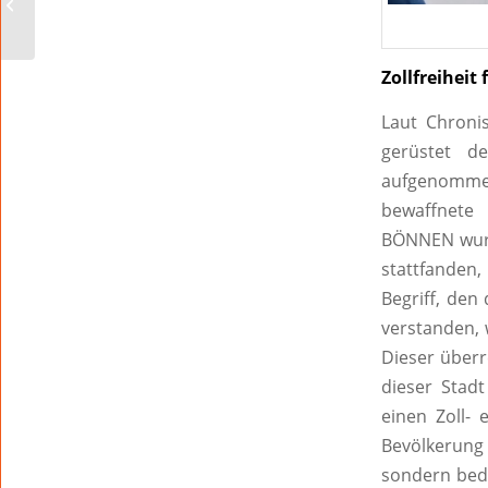
Politikwissenschaftler
Prof. Dr. Karl-Rudolf
Korte
Zollfreiheit
Laut Chroni
gerüstet d
aufgenommen
bewaffnete 
BÖNNEN wurd
stattfanden,
Begriff, den
verstanden, 
Dieser überr
dieser Stad
einen Zoll- 
Bevölkerung
sondern bede