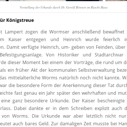
Vorstellung der Urkunde durch Dr. Gerold Bönnen im Raschi Haus
 für Königstreue
st Lampert zogen die Wormser anschließend bewaffnet
em Kaiser entgegen und Heinrich wurde feierlich i
. Damit verfügte Heinrich, um- geben von Feinden, über 
Befestigungsanlage. Von Historiker und Stadtarchiva
e dieser Moment bei einem der Vorträge, die rund um de
 als ein früher Akt der kommunalen Selbstverwaltung beze
 das mittelalterliche Worms natürlich noch nicht kannte. W
war die besondere Form der Anerkennung dieser Tat durch
eichte fast genau ein Jahr später den wehrhaften und mu
t eine ganz besondere Urkunde. Der Kaiser bescheinigte
erlass. Dabei dankte er in dem Schreiben explizit auch 
 von Worms. Die Urkunde war aber letztlich nicht nur 
utet auch bares Geld. Zur damaligen Zeit musste bei Han