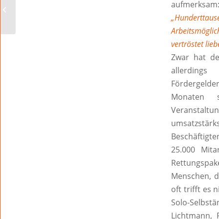
Der etwas andere
aufmerksam
Fragebogen
„Hundertta
Arbeitsmöglic
vertröstet lie
Zwar hat de
allerdings
Fördergelder
Monaten 
Veranstal
umsatzstär
Beschäftigte
25.000 Mita
Rettungspake
Menschen, di
oft trifft e
Solo-Selbst
Lichtmann, R