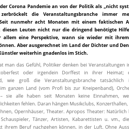
der Corona Pandemie an von der Politik als „nicht sys
, zerbröckelt die Veranstaltungsbranche immer m
. Seit nunmehr acht Monaten mit einem faktischen A
lt diesen Leuten nicht nur die dringend benötigte Hilfe
r allem eine Perspektive, wann sie wieder mit ihrem
önnen. Aber ausgerechnet im Land der Dichter und Denk
 Künstler weiterhin gnadenlos im Stich.
 man das Gefühl, Politiker denken bei Veranstaltungen in
berfest oder irgendein Dorffest in ihrer Heimat; of
d, wie groß die Veranstaltungsbranche tatsächlich i
im ganzen Land (vom Profi bis zur Kneipenband), Orche
 – sie alle haben seit Monaten keine Einnahmen, we
lichkeiten fehlen. Daran hängen Musikclubs, Konzerthallen,
ühnen, Opernhäuser, Theater. Apropos Theater: Natürlich
chauspieler, Tänzer, Artisten, Kabarettisten u. vm., di
t ihrem Beruf nachgehen können, in der Luft. Ohne Auss