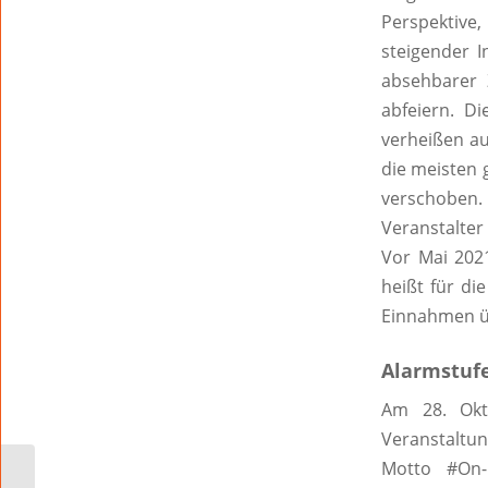
Perspektive
steigender I
absehbarer
abfeiern. Di
verheißen au
die meisten 
verschoben.
Veranstalter
Vor Mai 2021
heißt für di
Einnahmen ü
Alarmstuf
Am 28. Okt
Veranstaltun
Motto #On-