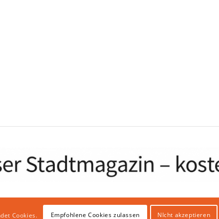
Empfohlene Cookies zulassen
NIcht akzeptieren
det Cookies.