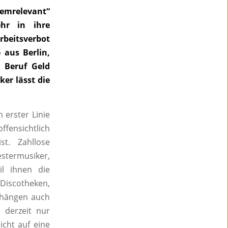
temrelevant“
ehr in ihre
rbeitsverbot
 aus Berlin,
 Beruf Geld
er lässt die
 erster Linie
fensichtlich
st. Zahllose
stermusiker,
il ihnen die
 Discotheken,
 hängen auch
e derzeit nur
icht auf eine