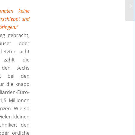
naten keine
erschleppt und
bringen.“
eg gebracht,
häuser oder
 letzten acht
zählt die
 den sechs
egt bei den
für die knapp
iarden-Euro-
1,5 Millionen
enzen. Wie so
ielen kleinen
chniker, den
oder örtliche