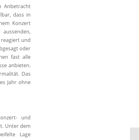
n Anbetracht
lbar, dass in
nem Konzert
er aussenden,
 reagiert und
abgesagt oder
en fast alle
sse anbieten.
rmalität. Das
bes Jahr ohne
onzert- und
rt. Unter dem
ifelte Lage