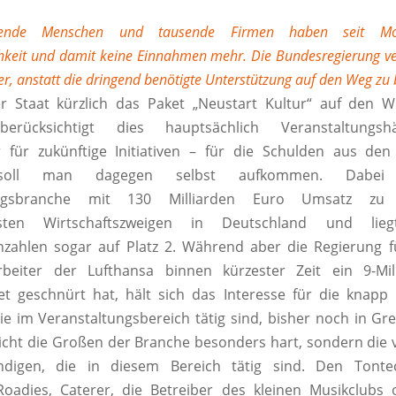
:
usende Menschen und tausende Firmen haben seit Mo
hkeit und damit keine Einnahmen mehr. Die Bundesregierung v
ber, anstatt die dringend benötigte Unterstützung auf den Weg zu 
r Staat kürzlich das Paket „Neustart Kultur“ auf den W
 berücksichtigt dies hauptsächlich Veranstaltungs
 für zukünftige Initiativen – für die Schulden aus den
soll man dagegen selbst aufkommen. Dabei 
tungsbranche mit 130 Milliarden Euro Umsatz zu
ksten Wirtschaftszweigen in Deutschland und li
nzahlen sogar auf Platz 2. Während aber die Regierung 
rbeiter der Lufthansa binnen kürzester Zeit ein 9-Mill
t geschnürt hat, hält sich das Interesse für die knapp 
e im Veranstaltungsbereich tätig sind, bisher noch in Gr
s nicht die Großen der Branche besonders hart, sondern die v
ändigen, die in diesem Bereich tätig sind. Den Tonte
oadies, Caterer, die Betreiber des kleinen Musikclubs 