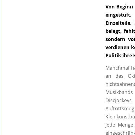
Von Beginn 
eingestuft
Einzelteile
belegt, feh
sondern vo
verdienen k
Politik ihre
Manchmal hat
an das Okto
nichtsahnen
Musikbands 
Discjockeys
Auftrittsmög
Kleinkunstb
jede Menge S
eingeschränk