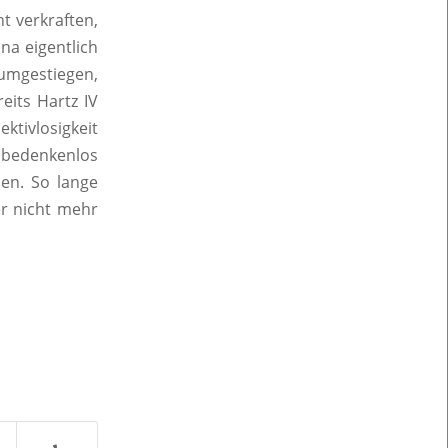
t verkraften,
na eigentlich
umgestiegen,
eits Hartz IV
tivlosigkeit
r bedenkenlos
en. So lange
r nicht mehr