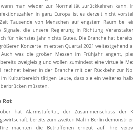
, wann man wieder zur Normalität zurückkehren kann. I
nfektionszahlen in ganz Europa ist es derzeit nicht vorstel
 Zeit Tausende von Menschen auf engstem Raum bei ei
e Signale, die unsere Regierung in Richtung Veranstalt
ch für nächstes Jahr nichts Gutes. Die Branche hat bereits
größeren Konzerte im ersten Quartal 2021 weitestgehend 
 Auch was die großen Messen im Frühjahr angeht, plan
 bereits zweigleisig und wollen zumindest eine virtuelle Me
 rechnet keiner in der Branche mit der Rückkehr zur No
e im Kulturbereich tätigen Leute, dass sie ein weiteres hal
berbrücken müssten.
e Rot
ober hat AlarmstufeRot, der Zusammenschuss der K
gswirtschaft, bereits zum zweiten Mal in Berlin demonstrie
Fire machten die Betroffenen erneut auf ihre verzwe