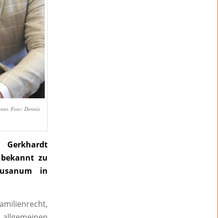
nnt. Foto: Dennis
 Gerkhardt
s bekannt zu
Lusanum in
milienrecht,
m allgemeinen