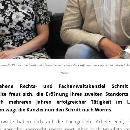
sanwälte Philine Gerkhardt und Thomas Schmit geben die Eröffnung ihres zweiten Standorts beka
Dirigo
ehene Rechts- und Fachanwaltskanzlei Schmit
te freut sich, die Erö?nung ihres zweiten Standort
ch mehreren Jahren erfolgreicher Tätigkeit im 
n wagt die Kanzlei nun den Schritt nach Worms.
nwälte haben sich auf die Fachgebiete Arbeitsrecht, Fa
 Versicherungsrecht spezialisiert. Aber auch Mandate i