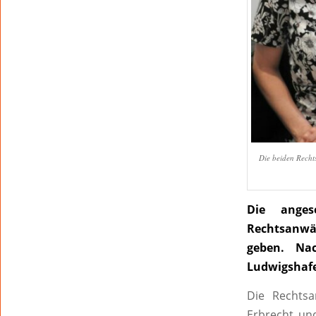
Die beiden Recht
Die anges
Rechtsanwäl
geben. Na
Ludwigshafe
Die Rechtsa
Erbrecht und