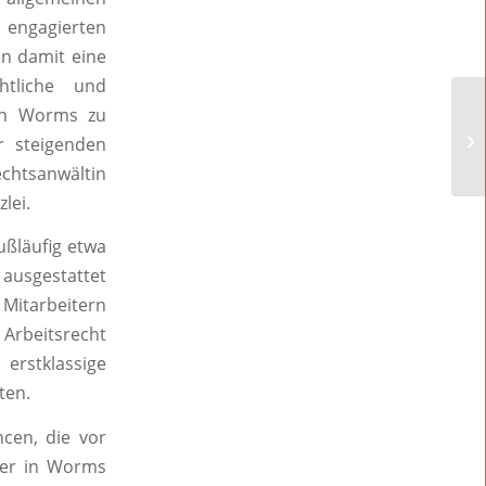
e engagierten
n damit eine
htliche und
 in Worms zu
r steigenden
chtsanwältin
lei.
ußläufig etwa
ausgestattet
Mitarbeitern
 Arbeitsrecht
erstklassige
ten.
cen, die vor
ier in Worms