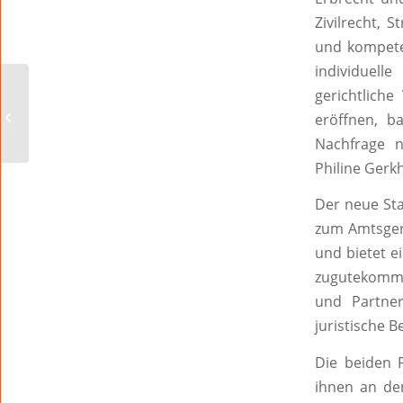
Zivilrecht, 
und kompete
individuel
gerichtlich
SAGEN SIE MAL, HERR
eröffnen, b
BIMS?
Nachfrage n
Philine Gerk
Der neue Sta
zum Amtsger
und bietet 
zugutekommt.
und Partner
juristische 
Die beiden 
ihnen an de