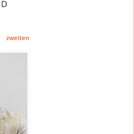
ND
E
t zweiten