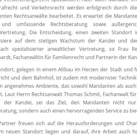
Strafrecht und Verkehrsrecht werden erfolgreich durch di
nten Rechtsanwälte bearbeitet. Es erwartet die Mandante
le und umfassende Rechtsberatung sowie außergeric
e Vertretung. Die Entscheidung, einen zweiten Standort
asiere auf dem stetigen Wachstum der Kanzlei und de
ach spezialisierter anwaltlicher Vertretung, so Frau Re
hardt, Fachanwältin für Familienrecht und Partnerin der Kanz
ndort, gelegen in einem Altbau im Herzen der Stadt und f
icht und dem Bahnhof, ist zudem mit modernster Technik 
ein angenehmes Ambiente, das sowohl Mandanten als auch 
 Laut Herrn Rechtsanwalt Thomas Schmit, Fachanwalt für
 der Kanzlei, sei das Ziel, den Mandanten nicht nur 
Beratung, sondern auch einen hervorragenden Service zu bie
Partner freuen sich auf die Herausforderungen und Chan
m neuen Standort liegen und darauf, ihre Arbeit auch h