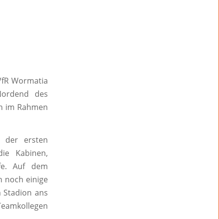
V
VfR Wormatia
Nordend des
men im Rahmen
n der ersten
ie Kabinen,
fe. Auf dem
n noch einige
m Stadion ans
 Teamkollegen