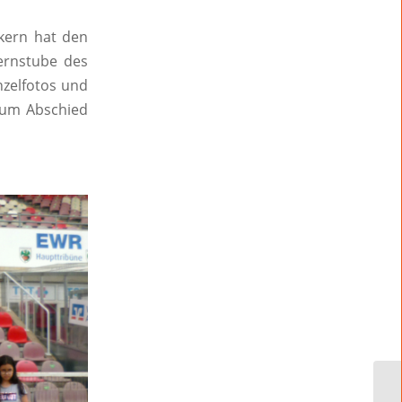
ckern hat den
Lernstube des
nzelfotos und
 zum Abschied