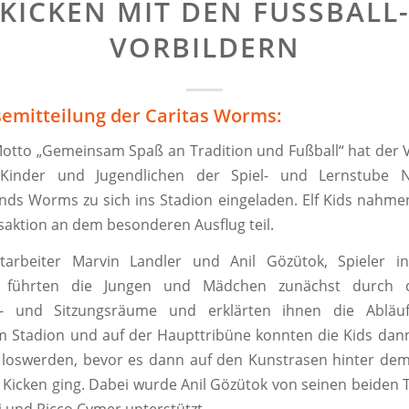
KICKEN MIT DEN FUSSBALL-
ORBILDERN
semitteilung der Caritas Worms:
otto „Gemeinsam Spaß an Tradition und Fußball“ hat der 
inder und Jugendlichen der Spiel- und Lernstube 
nds Worms zu sich ins Stadion eingeladen. Elf Kids nah
gsaktion an dem besonderen Ausflug teil.
tarbeiter Marvin Landler und Anil Gözütok, Spieler i
, führten die Jungen und Mädchen zunächst durch d
s- und Sitzungsräume und erklärten ihnen die Abläu
m Stadion und auf der Haupttribüne konnten die Kids dan
 loswerden, bevor es dann auf den Kunstrasen hinter de
icken ging. Dabei wurde Anil Gözütok von seinen beiden