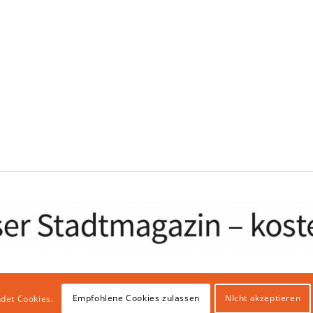
Empfohlene Cookies zulassen
NIcht akzeptieren
det Cookies.
bhosting & IT Infrastruktur