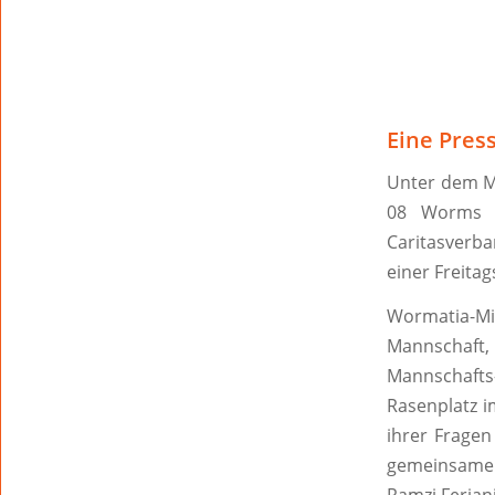
Eine Pres
Unter dem M
08 Worms K
Caritasverba
einer Freita
Wormatia-Mi
Mannschaft
Mannschaft
Rasenplatz i
ihrer Fragen
gemeinsame K