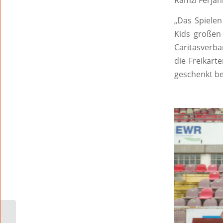
Ramzi Ferjan
„Das Spielen
Kids großen 
Caritasverba
die Freikart
geschenkt b
Hunde online