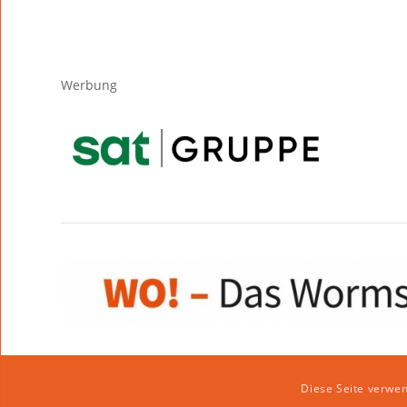
Werbung
Diese Seite verwen
Impressum
|
Datenschutzerklärung
|
Website von klicklabor.de
|
We