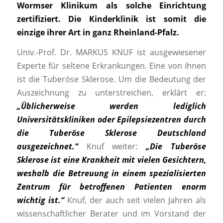
Wormser
Klinikum
als
solche
Einrich
tung
zertifiziert.
Die
Kinderklinik
ist
somit
die
einzige
ihrer
Art
in
ganz
Rheinland-Pfalz.
Univ.-Prof. Dr. MARKUS KNUF ist ausgewiesener
Experte für seltene Erkrankungen. Eine von ihnen
ist die Tuberöse Sklerose. Um die Bedeutung der
Auszeichnung zu unterstreichen, erklärt er:
„Übli
cherweise werden lediglich
Universitätskliniken
oder Epilepsiezentren durch
die Tuberöse Sklerose Deutschland
ausgezeichnet.“
Knuf weiter:
„Die
Tuberöse
Sklerose ist eine Krankheit mit vielen Gesichtern,
weshalb die Betreuung in einem spezialisierten
Zentrum für betroffenen Patienten enorm
wichtig ist.“
Knuf, der auch seit vielen Jahren als
wissenschaftlicher Berater und im Vorstand der