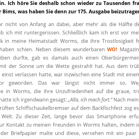
n. Ich höre Sie deshalb schon wieder zu Tausenden fr
rr Bims, was haben Sie denn zur 175. Ausgabe beizutrage
ar nicht von Anfang an dabei, aber mehr als die Hälfte d
 ich mit runtergerissen. Schließlich kam ich erst vor me
k in meine Heimatstadt Worms, die ihre Trostlosigkeit 
 haben schien. Neben diesem wunderbaren
WO!
Magazin,
eiben durfte, gab es damals auch einen Oberbürgermeis
 mit der Sonne um die Wette gestrahlt hat. Aus dem trü
h einst verlassen hatte, war inzwischen eine Stadt mit ein
tor geworden. Das war längst nicht immer so. We
e in Worms, die ihre Unzufriedenheit auf die graue, tro
hatte ich irgendwann gesagt:
„Alla, ich mach fort.“
Nach mein
prüften Schiffschaukelbremser auf dem Backfischfest zog e
e Welt. Zu dieser Zeit, lange bevor das Smartphone erf
ur Kontakt zu meinen Freunden in Worms halten, indem i
der Briefpapier malte und diese, versehen mit ein paar