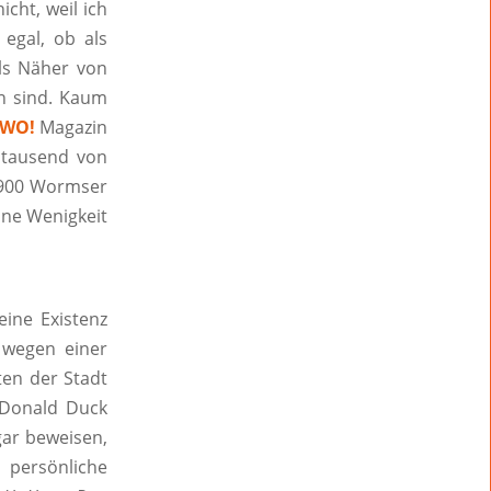
cht, weil ich
egal, ob als
ls Näher von
n sind. Kaum
WO!
Magazin
ntausend von
9.900 Wormser
ine Wenigkeit
ine Existenz
wegen einer
ten der Stadt
a Donald Duck
gar beweisen,
persönliche