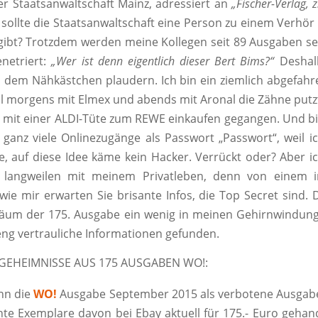
r Staatsanwaltschaft Mainz, adressiert an
„Fischer-Verlag, 
 sollte die Staatsanwaltschaft eine Person zu einem Verhör 
 gibt? Trotzdem werden meine Kollegen seit 89 Ausgaben se
netriert:
„Wer ist denn eigentlich dieser Bert Bims?“
Deshalb
 dem Nähkästchen plaudern. Ich bin ein ziemlich abgefahr
l morgens mit Elmex und abends mit Aronal die Zähne putz
r mit einer ALDI-Tüte zum REWE einkaufen gegangen. Und b
r ganz viele Onlinezugänge als Passwort „Passwort“, weil ic
, auf diese Idee käme kein Hacker. Verrückt oder? Aber ich
r langweilen mit meinem Privatleben, denn von einem in
 wie mir erwarten Sie brisante Infos, die Top Secret sind.
iläum der 175. Ausgabe ein wenig in meinen Gehirnwindun
eng vertrauliche Informationen gefunden.
GEHEIMNISSE AUS 175 AUSGABEN WO!:
nn die
WO!
Ausgabe September 2015 als verbotene Ausgabe 
te Exemplare davon bei Ebay aktuell für 175.- Euro gehan