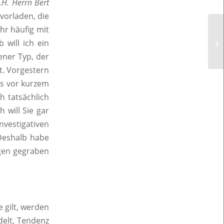
z.H. Herrn Bert
vorladen, die
hr häufig mit
 will ich ein
ener Typ, der
t. Vorgestern
is vor kurzem
h tatsächlich
 will Sie gar
vestigativen
 Deshalb habe
gen gegraben
gilt, werden
delt, Tendenz