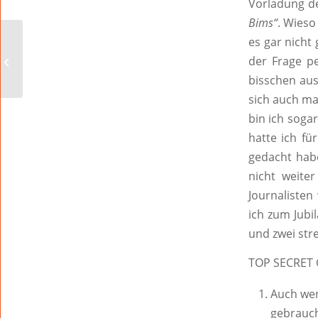
Vorladung de
Bims“
. Wieso
es gar nicht
Na, Beef?
der Frage pe
bisschen aus
sich auch ma
bin ich soga
hatte ich fü
gedacht habe
nicht weite
Journalisten
ich zum Jub
und zwei str
TOP SECRET 
Auch we
gebrauch