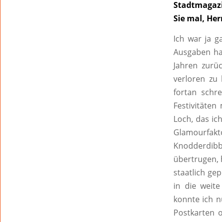
Stadtmagazi
Sie mal, He
Ich war ja g
Ausgaben hab
Jahren zurüc
verloren zu
fortan schr
Festivitäten
Loch, das ic
Glamourfak
Knodderdibb
übertrugen, 
staatlich ge
in die weit
konnte ich n
Postkarten o