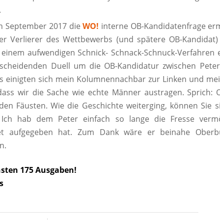
.
im September 2017 die
WO!
interne OB-Kandidatenfrage erm
er Verlierer des Wettbewerbs (und spätere OB-Kandidat)
n einem aufwendigen Schnick- Schnack-Schnuck-Verfahren e
scheidenden Duell um die OB-Kandidatur zwischen Peter
s einigten sich mein Kolumnennachbar zur Linken und mei
dass wir die Sache wie echte Männer austragen. Sprich: 
den Fäusten. Wie die Geschichte weiterging, können Sie si
 Ich hab dem Peter einfach so lange die Fresse vermö
tet aufgegeben hat. Zum Dank wäre er beinahe Oberb
n.
hsten 175 Ausgaben!
s