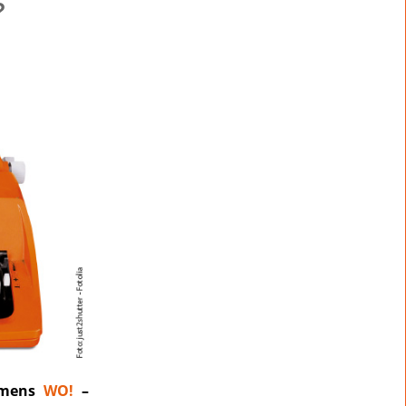
?
namens
WO!
–