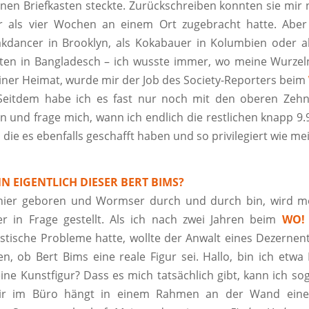
inen Briefkasten steckte. Zurückschreiben konnten sie mir ni
er als vier Wochen an einem Ort zugebracht hatte. Aber 
akdancer in Brooklyn, als Kokabauer in Kolumbien oder a
en in Bangladesch – ich wusste immer, wo meine Wurzel
iner Heimat, wurde mir der Job des Society-Reporters beim
Seitdem habe ich es fast nur noch mit den oberen Zeh
 und frage mich, wann ich endlich die restlichen knapp 
 die es ebenfalls geschafft haben und so privilegiert wie me
N EIGENTLICH DIESER BERT BIMS?
hier geboren und Wormser durch und durch bin, wird me
r in Frage gestellt. Als ich nach zwei Jahren beim
WO!
stische Probleme hatte, wollte der Anwalt eines Dezernen
, ob Bert Bims eine reale Figur sei. Hallo, bin ich etw
ine Kunstfigur? Dass es mich tatsächlich gibt, kann ich so
ir im Büro hängt in einem Rahmen an der Wand eine 