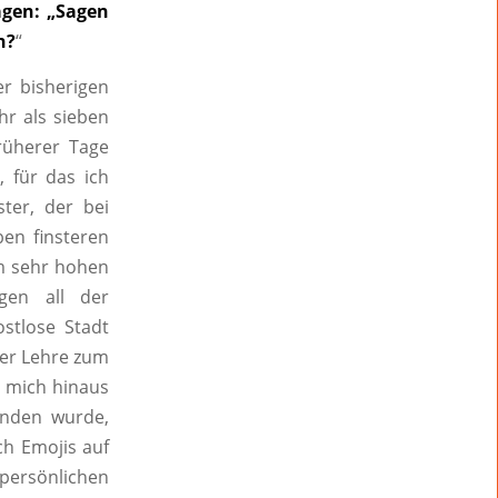
agen: „Sagen
n?
“
er bisherigen
hr als sieben
früherer Tage
 für das ich
ter, der bei
ben finsteren
em sehr hohen
gen all der
stlose Stadt
er Lehre zum
s mich hinaus
unden wurde,
ch Emojis auf
 persönlichen