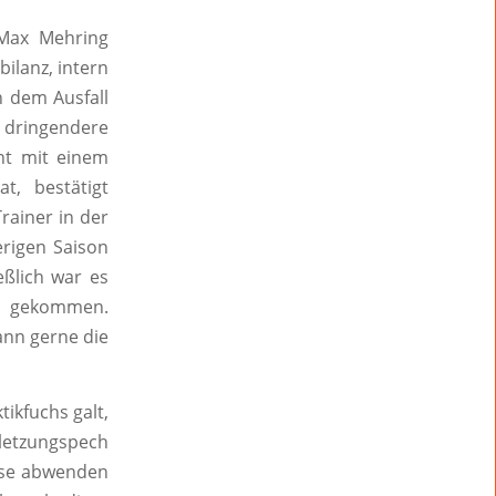
 Max Mehring
ilanz, intern
 dem Ausfall
 dringendere
nt mit einem
at, bestätigt
rainer in der
erigen Saison
eßlich war es
en gekommen.
ann gerne die
ikfuchs galt,
rletzungspech
rise abwenden