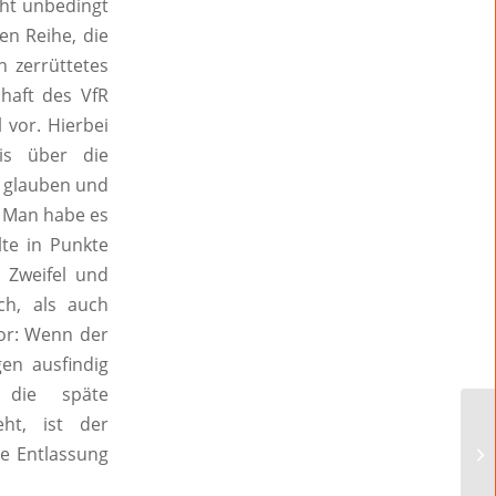
cht unbedingt
en Reihe, die
n zerrüttetes
haft des VfR
 vor. Hierbei
is über die
t glauben und
. Man habe es
lte in Punkte
n Zweifel und
ch, als auch
vor: Wenn der
gen ausfindig
 die späte
ht, ist der
e Entlassung