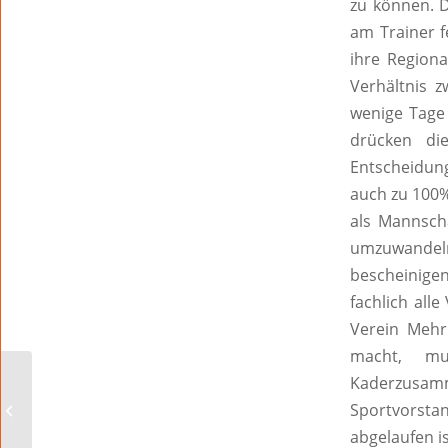
zu können. D
am Trainer f
ihre Regiona
Verhältnis 
wenige Tage 
drücken di
Entscheidung
auch zu 100%
als Mannscha
umzuwandeln.
bescheinige
fachlich all
Verein Mehri
macht, mu
Ökumenische
Kaderzusam
Jahresschlussandacht
Sportvorsta
im Dom und
abgelaufen is
Stadtgeläut zum