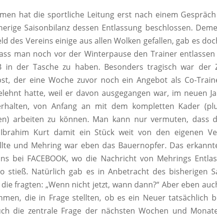
en hat die sportliche Leitung erst nach einem Gespräch
sherige Saisonbilanz dessen Entlassung beschlossen. Dem
ld des Vereins einige aus allen Wolken gefallen, gab es doc
dass man noch vor der Winterpause den Trainer entlassen
B in der Tasche zu haben. Besonders tragisch war der Z
bst, der eine Woche zuvor noch ein Angebot als Co-Train
lehnt hatte, weil er davon ausgegangen war, im neuen J
rhalten, von Anfang an mit dem kompletten Kader (plu
en) arbeiten zu können. Man kann nur vermuten, dass di
Ibrahim Kurt damit ein Stück weit von den eigenen V
llte und Mehring war eben das Bauernopfer. Das erkannte
ns bei FACEBOOK, wo die Nachricht von Mehrings Entlas
ho stieß. Natürlich gab es in Anbetracht des bisherigen S
 die fragten: „Wenn nicht jetzt, wann dann?“ Aber eben au
immen, die in Frage stellten, ob es ein Neuer tatsächlich 
uch die zentrale Frage der nächsten Wochen und Monate: