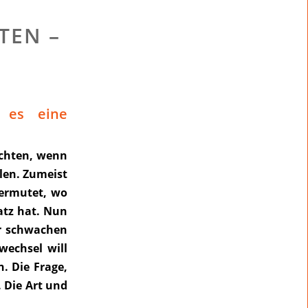
TEN –
t es eine
achten, wenn
llen. Zumeist
vermutet, wo
atz hat. Nun
er schwachen
wechsel will
. Die Frage,
. Die Art und