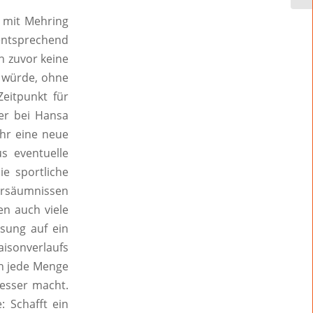
 mit Mehring
entsprechend
h zuvor keine
 würde, ohne
eitpunkt für
er bei Hansa
ahr eine neue
s eventuelle
e sportliche
ersäumnissen
n auch viele
sung auf ein
aisonverlaufs
ch jede Menge
besser macht.
 Schafft ein