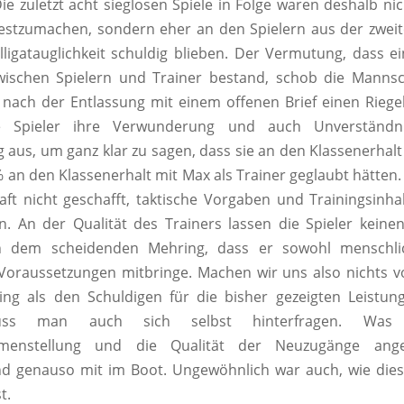
ie zuletzt acht sieglosen Spiele in Folge waren deshalb ni
estzumachen, sondern eher an den Spielern aus der zweit
lligatauglichkeit schuldig blieben. Der Vermutung, dass ei
zwischen Spielern und Trainer bestand, schob die Mannsc
nach der Entlassung mit einem offenen Brief einen Riegel
e Spieler ihre Verwunderung und auch Unverständn
 aus, um ganz klar zu sagen, dass sie an den Klassenerhal
 an den Klassenerhalt mit Max als Trainer geglaubt hätten
ft nicht geschafft, taktische Vorgaben und Trainingsinha
 An der Qualität des Trainers lassen die Spieler keine
n dem scheidenden Mehring, dass er sowohl menschli
e Voraussetzungen mitbringe. Machen wir uns also nichts 
ng als den Schuldigen für die bisher gezeigten Leistun
ss man auch sich selbst hinterfragen. Was
menstellung und die Qualität der Neuzugänge ange
nd genauso mit im Boot. Ungewöhnlich war auch, wie dies
t.