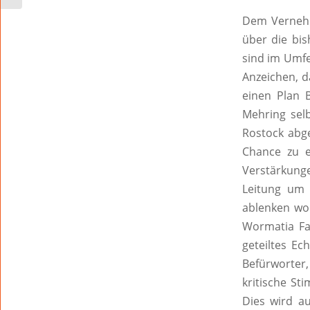
Jahreswechsel
Dem Vernehm
über die bi
sind im Umfe
Anzeichen, 
einen Plan 
Mehring sel
Rostock abge
Chance zu e
Verstärkung
Leitung um 
ablenken wo
Wormatia Fa
geteiltes Ec
Befürworter,
kritische St
Dies wird a