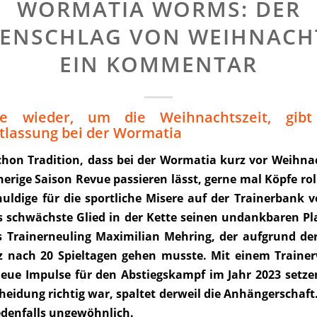
WORMATIA WORMS: DER
ENSCHLAG VON WEIHNACH
EIN KOMMENTAR
re wieder, um die Weihnachtszeit, gib
tlassung bei der Wormatia
 schon Tradition, dass bei der Wormatia kurz vor Weihn
erige Saison Revue passieren lässt, gerne mal Köpfe ro
huldige für die sportliche Misere auf der Trainerbank 
 schwächste Glied in der Kette seinen undankbaren Pl
s Trainerneuling Maximilian Mehring, der aufgrund d
z nach 20 Spieltagen gehen musste. Mit einem Trainer
neue Impulse für den Abstiegskampf im Jahr 2023 setzen
heidung richtig war, spaltet derweil die Anhängerschaft
edenfalls ungewöhnlich.