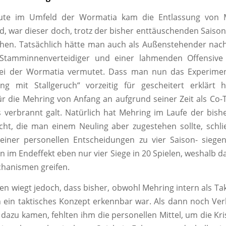
eute im Umfeld der Wormatia kam die Entlassung von
, war dieser doch, trotz der bisher enttäuschenden Saisonb
hen. Tatsächlich hätte man auch als Außenstehender nach
Stamminnenverteidiger und einer lahmenden Offensive
bei der Wormatia vermutet. Dass man nun das Experime
ing mit Stallgeruch“ vorzeitig für gescheitert erklärt h
für die Mehring von Anfang an aufgrund seiner Zeit als Co-T
s verbrannt galt. Natürlich hat Mehring im Laufe der bish
ht, die man einem Neuling aber zugestehen sollte, schli
einer personellen Entscheidungen zu vier Saison- sieg
n im Endeffekt eben nur vier Siege in 20 Spielen, weshalb d
hanismen greifen.
n wiegt jedoch, dass bisher, obwohl Mehring intern als Takt
ch ein taktisches Konzept erkennbar war. Als dann noch Ve
dazu kamen, fehlten ihm die personellen Mittel, um die K