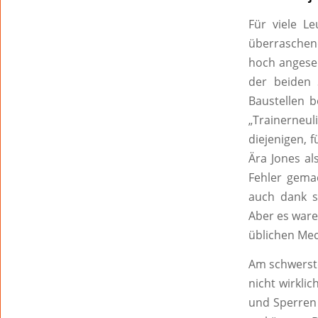
Für viele L
überraschend
hoch angese
der beiden 
Baustellen 
„Trainerneul
diejenigen, 
Ära Jones al
Fehler gemac
auch dank s
Aber es ware
üblichen Mec
Am schwerste
nicht wirkli
und Sperren 