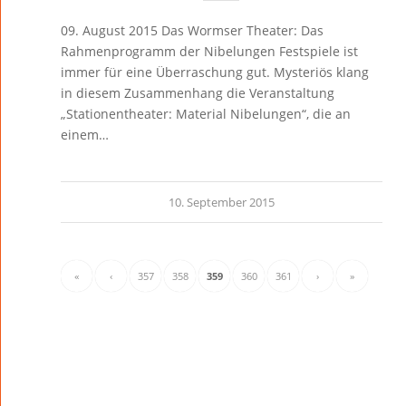
09. August 2015 Das Wormser Theater: Das
Rahmenprogramm der Nibelungen Festspiele ist
immer für eine Überraschung gut. Mysteriös klang
in diesem Zusammenhang die Veranstaltung
„Stationentheater: Material Nibelungen“, die an
einem…
10. September 2015
«
‹
357
358
359
360
361
›
»