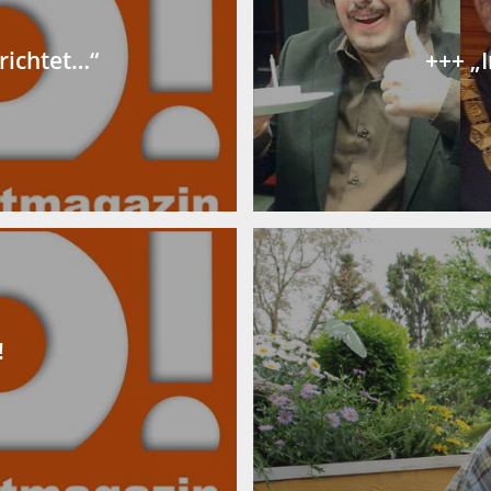
richtet…“
+++ „I
!