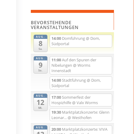
BEVORSTEHENDE
VERANSTALTUNGEN
AUG.
14:00
Domführung
@ Dom,
8
Südportal
Sa.
AUG.
11:00
Auf den Spuren der
9
Nibelungen
@ Worms
Innenstadt
So.
14:00
Stadtführung
@ Dom,
Südportal
AUG.
17:00
Sommerfest der
12
Hospizhilfe
@ Valx Worms
Mi.
19:30
Marktplatzkonzerte: Glenn
Leonar...
@ Westhofen
AUG.
20:00
Marktplatzkonzerte: VIVA