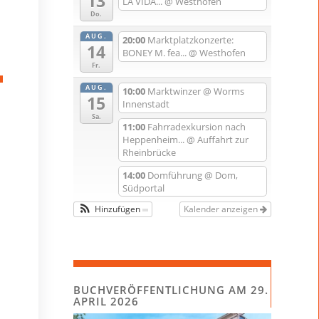
13
LA VIDA...
@ Westhofen
Do.
AUG.
20:00
Marktplatzkonzerte:
14
BONEY M. fea...
@ Westhofen
Fr.
AUG.
10:00
Marktwinzer
@ Worms
15
Innenstadt
Sa.
11:00
Fahrradexkursion nach
Heppenheim...
@ Auffahrt zur
Rheinbrücke
14:00
Domführung
@ Dom,
Südportal
Hinzufügen
Kalender anzeigen
BUCHVERÖFFENTLICHUNG AM 29.
APRIL 2026