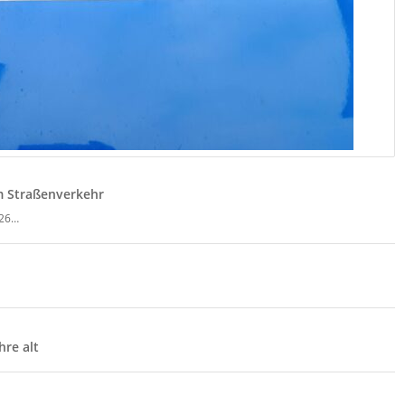
im Straßenverkehr
026…
hre alt