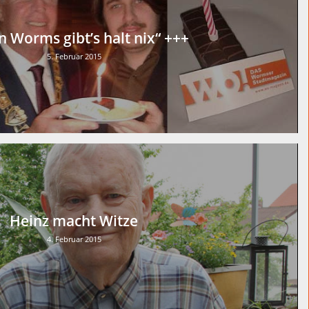
n Worms gibt’s halt nix“ +++
5. Februar 2015
Heinz macht Witze
4. Februar 2015