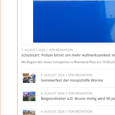
7. AUGUST 2026
/
VON
REDAKTION
Schulstart: Polizei bittet um mehr Aufmerksamkeit 
Mit Beginn des neuen Schuljahres in Rheinland-Pfalz am 10.08.2
6. AUGUST 2026
/
VON
REDAKTION
Sommerfest der Hospizhilfe Worms
6. AUGUST 2026
/
VON
REDAKTION
Beigeordneter a.D. Bruno Heilig wird 90 Ja
4. AUGUST 2026
/
VON
REDAKTION