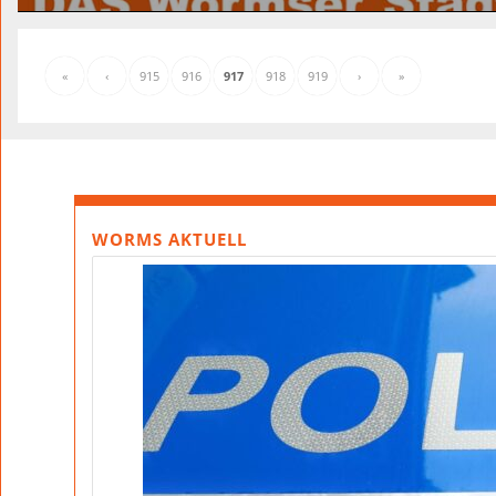
«
‹
915
916
917
918
919
›
»
WORMS AKTUELL