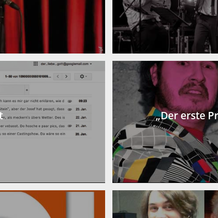
t
„Der erste P