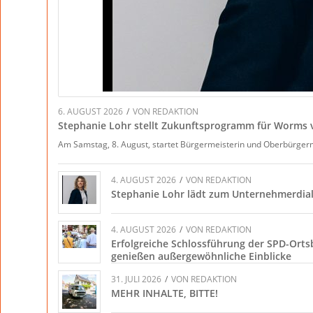
6. AUGUST 2026
/
VON
REDAKTION
Stephanie Lohr stellt Zukunftsprogramm für Worms 
Am Samstag, 8. August, startet Bürgermeisterin und Oberbürger
4. AUGUST 2026
/
VON
REDAKTION
Stephanie Lohr lädt zum Unternehmerdial
4. AUGUST 2026
/
VON
REDAKTION
Erfolgreiche Schlossführung der SPD-Orts
genießen außergewöhnliche Einblicke
31. JULI 2026
/
VON
REDAKTION
MEHR INHALTE, BITTE!