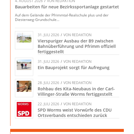
4. AUGUST 2026
/
VON
REDAKTION
Bauarbeiten für neue Bezirkssportanlage gestartet
Auf dem Gelände der Pfrimmtal-Realschule plus und der
Diesterweg-Grundschule…
31. JULI 2026
/
VON
REDAKTION
Vierspuriger Ausbau der B9 zwischen
Bahnüberführung und Pfrimm offiziell
fertiggestellt
31. JULI 2026
/
VON
REDAKTION
Ein Bauprojekt sorgt für Aufregung
28. JULI 2026
/
VON
REDAKTION
Rohbau des Kita-Neubaus in der Carl-
Villinger-Straße Worms fertiggestellt
22. JULI 2026
/
VON
REDAKTION
SPD Worms weist Vorwürfe des CDU
Ortsverbands entschieden zurück