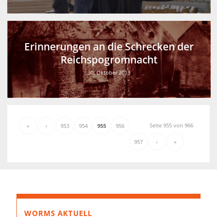
Erinnerungen an die Schrecken der
Reichspogromnacht
30. Oktober 2013
Seite 955 von 966
«
‹
953
954
955
956
957
›
»
WORMS AKTUELL