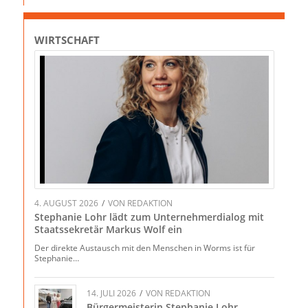
WIRTSCHAFT
4. AUGUST 2026
/
VON
REDAKTION
Stephanie Lohr lädt zum Unternehmerdialog mit
Staatssekretär Markus Wolf ein
Der direkte Austausch mit den Menschen in Worms ist für
Stephanie…
14. JULI 2026
/
VON
REDAKTION
Bürgermeisterin Stephanie Lohr