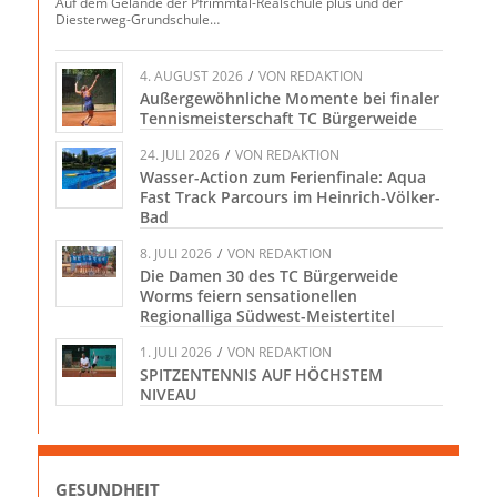
Auf dem Gelände der Pfrimmtal-Realschule plus und der
Diesterweg-Grundschule…
4. AUGUST 2026
/
VON
REDAKTION
Außergewöhnliche Momente bei finaler
Tennismeisterschaft TC Bürgerweide
24. JULI 2026
/
VON
REDAKTION
Wasser-Action zum Ferienfinale: Aqua
Fast Track Parcours im Heinrich-Völker-
Bad
8. JULI 2026
/
VON
REDAKTION
Die Damen 30 des TC Bürgerweide
Worms feiern sensationellen
Regionalliga Südwest-Meistertitel
1. JULI 2026
/
VON
REDAKTION
SPITZENTENNIS AUF HÖCHSTEM
NIVEAU
GESUNDHEIT