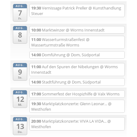
AUG.
19:30
Vernissage Patrick Preller
@ Kunsthandlung
7
Steuer
Fr.
AUG.
10:00
Marktwinzer
@ Worms Innenstadt
8
11:00
Wasserturmstraßenfest
@
Sa.
Wasserturmstraße Worms
14:00
Domführung
@ Dom, Südportal
AUG.
11:00
Auf den Spuren der Nibelungen
@ Worms
9
Innenstadt
So.
14:00
Stadtführung
@ Dom, Südportal
AUG.
17:00
Sommerfest der Hospizhilfe
@ Valx Worms
12
19:30
Marktplatzkonzerte: Glenn Leonar...
@
Mi.
Westhofen
AUG.
20:00
Marktplatzkonzerte: VIVA LA VIDA...
@
13
Westhofen
Do.