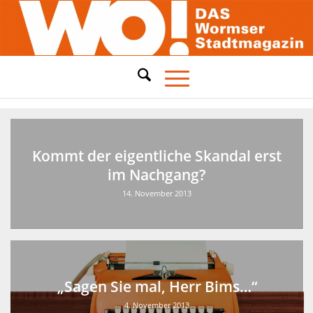
Kommt der eigentliche Skandal erst
im Nachgang?
14. November 2013
„Sagen Sie mal, Herr Bims…“
4. November 2013