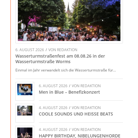
6. AUGUST 2026
/
VON
REDAKTION
Wasserturmstraßenfest am 08.08.26 in der
Wasserturmstraße Worms
Einmal im Jahr verwandelt sich die Wasserturmstraße für…
6. AUGUST 2026
/
VON
REDAKTION
Men in Blue – Benefizkonzert
4. AUGUST 2026
/
VON
REDAKTION
COOLE SOUNDS UND HEISSE BEATS
4. AUGUST 2026
/
VON
REDAKTION
HAPPY BIRTHDAY, NIBELUNGENHORDE